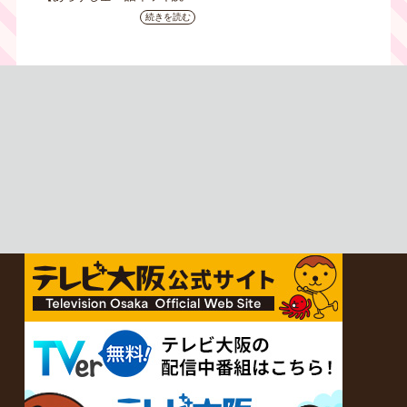
み】韓国ドラマ『黄金の私の
続きを読む
人生』｜テレビ大阪 月曜～
金曜あさ9時30分放送中