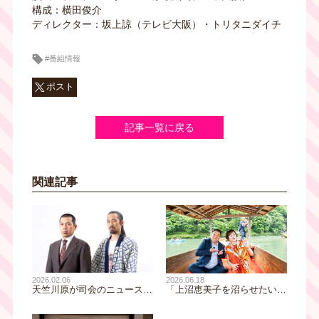
構成：横田俊介
ディレクター：坂上諒（テレビ大阪）・トリタニダイチ
#番組情報
ポスト
記事一覧に戻る
関連記事
2026.02.06
2026.06.18
天竺川原が司会のニュース番
「上沼恵美子を沼らせたい」
組「NEWSクライシス」が3
第3弾の舞台は京都！ 細木数
月4日（水）よりレギュラー
子の豪邸を訪問＆娘・かおり