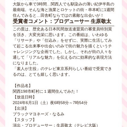
大阪から車で3時間…関西人でも馴染みの薄い紀伊半島の
最南端。そんな海と漁業とロケットの街・串本町に1週間
住んでみると…田舎町ならではの素敵な出会いが！
受賞者コメント：プロデューサー 生原敬太
この度は、歴史ある日本民間放送連盟賞の審査員特別賞
を頂き、大変光栄に思います。この番組は、いわゆる
「リサーチ」や「仕込み」をせずに、実際に生活してみ
て起こる出来事や出会いのみで街の魅力を描くというチ
ャレンジングな企画でした。しかし、それが街の人々を
通して「リアルな魅力」を伝えるのに効果的な表現方法
になりました。
「素人が主役」のテレビ東京系列らしい番組で受賞でき
るのは、とても嬉しく思います。
【作品名】
関西198市町村に１週間住んでみた！
【放送日時】
2024年6月1日（土）夜6時58分～7時54分
【出演】
ブラックマヨネーズ・なるみ
【スタッフ】
演出・プロデューサー：生原敬太（テレビ大阪）