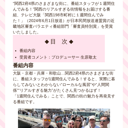
“関西2府4県のさまざまな街に、番組スタッフが１週間住
んでみる！”関西のリアルすぎる街情報をお届けする番
組、テレビ大阪「関西198市町村に１週間住んでみ
た！」（2024年6月1日放送）が日本民間放送連盟賞の近
畿地区審査バラエティ番組部門「審査員特別賞」を受賞
いたしました。
目 次
番組内容
受賞者コメント：プロデューサー 生原敬太
番組内容
大阪・京都・兵庫・和歌山…関西2府4県のさまざまな街
に、番組スタッフが1週間住んでみる！すると、実際に暮
らしてみないとわからない“ローカルな風習”や“人間関
係”“リアルすぎる魅力”がたくさん見つかるはず！
「1週間住んでみる」ことで、関西の街の魅力を再発見す
る番組です。