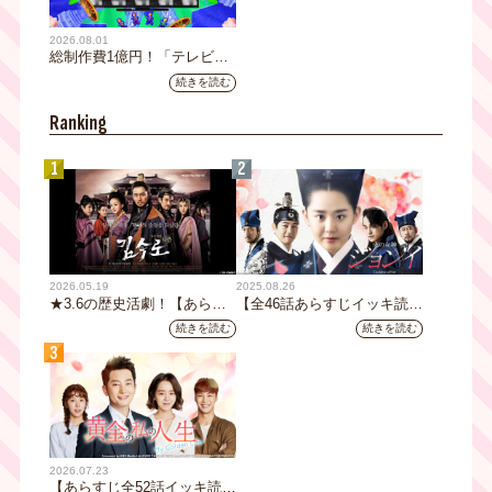
2026.08.01
総制作費1億円！「テレビ大
阪ネクストIPプロジェクト」
続きを読む
第1弾採用企画が決定 第2弾
応募も締切
Ranking
1
2
2026.05.19
2025.08.26
★3.6の歴史活劇！【あらす
【全46話あらすじイッキ読
じ全32話イッキ読み】韓国ド
み】韓国ドラマ『火の女神
続きを読む
続きを読む
ラマ『鉄の王 キム・スロ』
ジョンイ』｜テレビ大阪 9
3
｜テレビ大阪5月20日(水)あ
月11日（木）朝8時放送スタ
さ8時00分スタート【TVer配
ート
信あり】
2026.07.23
【あらすじ全52話イッキ読