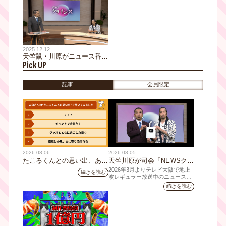
放送決定！毎週水曜 深夜1時
が明かす、あの人気ドラマの
～地上波放送＆見逃し配信あ
裏話「家族としては言いたい
り
ことは多々」！？ 行列ので
きる立ち食いそばも初体験
2025.12.12
天竺鼠・川原がニュース番組
Pick UP
の司会に初挑戦！そして、真
空ジェシカ・川北がコメンテ
ーターとして登場。社会のあ
記事
会員限定
らゆる"危機（クライシ
ス）"に切り込む！
2026.08.06
2026.08.05
たこるくんとの思い出、あり
天竺川原が司会「NEWSクラ
ますか？会員のみなさんに聞
イシス」チャンネル登録者数
2026年3月よりテレビ大阪で地上
続きを読む
いてみました
10万人突破！テレビ大阪の番
波レギュラー放送中のニュース番
組「NEWSクライシス」が、この
組史上最速記録を更新
続きを読む
たび2026年7月12日(日)に、
YouTubeチャンネル登録者数10万
人を達成しました。