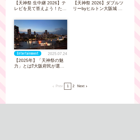
【天神祭 生中継 2026】テ
【天神祭 2026】ダブルツ
レビを見て答えよう！たこ
リーbyヒルトン大阪城 花
るくんクイズで現金10万円
火が見える!!宿泊券が当た
が当たる！
る視聴者参加型企画
Entertainment
2025.07.24
【2025年】「天神祭の魅
力」とは⁉大阪府民が選ん
だベスト５ ＆ どこから見
るのがいいの⁉奉納花火｜
天神祭 生中継 2025
Prev
1
2
Next