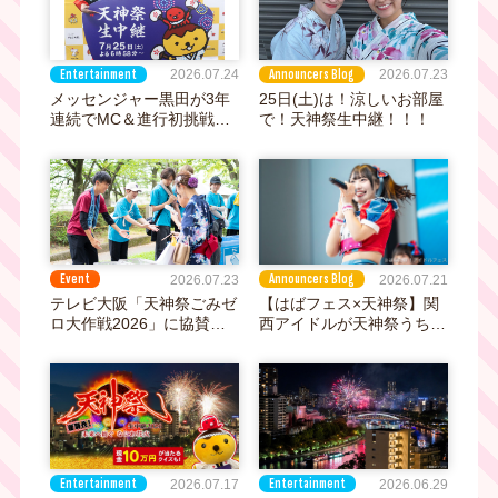
Entertainment
Announcers Blog
2026.07.24
2026.07.23
メッセンジャー黒田が3年
25日(土)は！涼しいお部屋
連続でMC＆進行初挑戦！
で！天神祭生中継！！！
上原美穂アナと届ける“没
入感”あふれる『天神祭 生
中継 2026』
Event
Announcers Blog
2026.07.23
2026.07.21
テレビ大阪「天神祭ごみゼ
【はばフェス×天神祭】関
ロ大作戦2026」に協賛～
西アイドルが天神祭うちわ
天神祭を伝え続けてきた放
娘に！！23・24・25日の3
送局として、環境面からも
日間、天神祭会場周辺など
大阪の夏を応援～
の配布場所でアイドルがう
ちわを配って祭を盛り上げ
ます☆
Entertainment
Entertainment
2026.07.17
2026.06.29