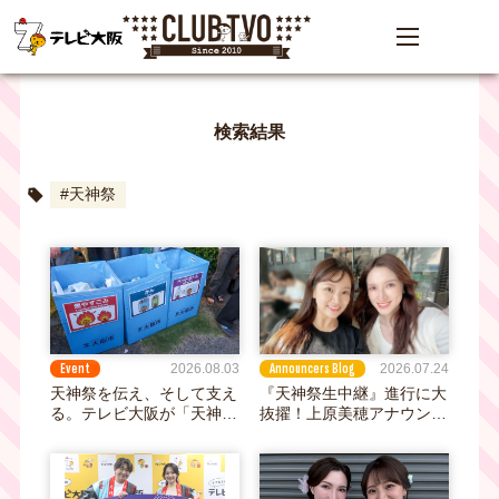
検索結果
#天神祭
Event
Announcers Blog
2026.08.03
2026.07.24
天神祭を伝え、そして支え
『天神祭生中継』進行に大
る。テレビ大阪が「天神祭
抜擢！上原美穂アナウンサ
ごみゼロ大作戦2026」に
ーをご紹介
参加しました