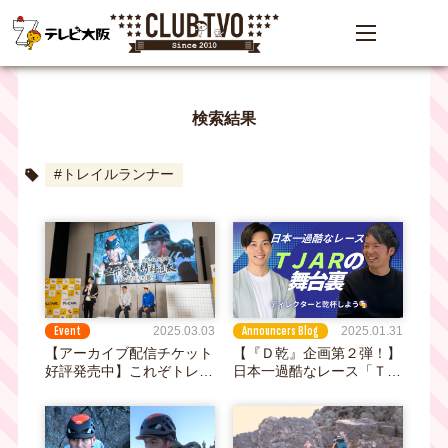
検索結果
#トレイルランナー
Announcers Blog
Event
2025.01.31
2025.03.03
【『Ｄ乾』企画第２弾！】
【アーカイブ配信チケット
日本一過酷なレース「ＴＪ
好評発売中】これぞトレラ
ＡＲ」に密着取材！その裏
ンファンの祭典！『ESS
側って？
presents 対談！トレイル
ランナー土井陵×竹村直太
～ 日本一過酷なレースに