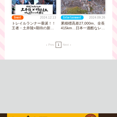
挑んだ男たちの本音に迫
る！』
Event
Entertainment
2024.12.13
2024.09.26
トレイルランナー垂涎！！
累積標高差27,000m、全長
王者・土井陵×期待の新
415km…日本一過酷なレー
星・竹村直太による初対談
スに挑んだ"異次元"消防士
イベントをテレビ大阪で開
に密着「日本アルプス大縦
催！
断！走る消防士の挑戦」9
Prev
1
Next
月28日（土）深夜放送