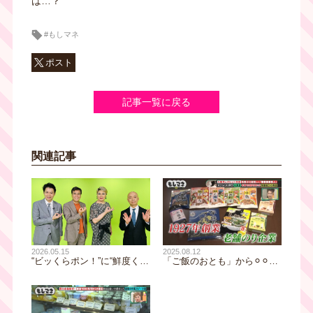
は…？
#もしマネ
ポスト
記事一覧に戻る
関連記事
2025.08.12
2026.05.15
「ご飯のおとも」から⚪︎⚪︎に
“ビッくらポン！”に“鮮度く
方向転換で大ヒット!?大阪・
ん”…約70件の特許を取得!?
老舗のり企業「大森屋」の
大阪・堺発「くら寿司」が創
「バリバリ職人」誕生秘話に
り出す発明の数々に迫る！さ
迫る！
らに、大阪地面師事件につい