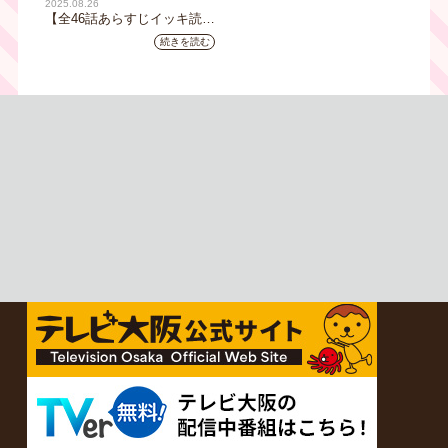
2025.08.26
む、雅な伝統×心潤す美味いもん
【全46話あらすじイッキ読
み】韓国ドラマ『火の女神
続きを読む
ジョンイ』｜テレビ大阪 9
月11日（木）朝8時放送スタ
ート