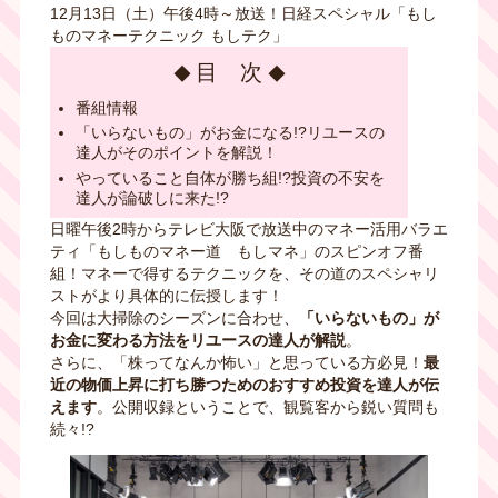
12月13日（土）午後4時～放送！日経スペシャル「もし
ものマネーテクニック もしテク」
目 次
番組情報
「いらないもの」がお金になる!?リユースの
達人がそのポイントを解説！
やっていること自体が勝ち組!?投資の不安を
達人が論破しに来た!?
日曜午後2時からテレビ大阪で放送中のマネー活用バラエ
ティ「もしものマネー道 もしマネ」のスピンオフ番
組！マネーで得するテクニックを、その道のスペシャリ
ストがより具体的に伝授します！
今回は大掃除のシーズンに合わせ、
「いらないもの」が
お金に変わる方法をリユースの達人が解説
。
さらに、「株ってなんか怖い」と思っている方必見！
最
近の物価上昇に打ち勝つためのおすすめ投資を達人が伝
えます
。公開収録ということで、観覧客から鋭い質問も
続々!?