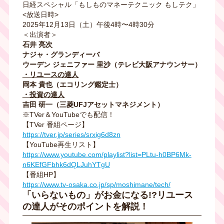
日経スペシャル「もしものマネーテクニック もしテク」
<放送日時>
2025年12月13日（土）午後4時〜4時30分
＜出演者＞
石井 亮次
ナジャ・グランディーバ
ウーデン ジェニファー 里沙（テレビ大阪アナウンサー）
・リユースの達人
岡本 貴也（エコリング鑑定士）
・投資の達人
吉田 研一（三菱UFJアセットマネジメント）
※TVer＆YouTubeでも配信！
【TVer 番組ページ】
https://tver.jp/series/srxig6d8zn
【YouTube再生リスト】
https://www.youtube.com/playlist?list=PLtu-h0BP6Mk-
n6KEfGFbhk6dQLJuhYTgU
【番組HP】
https://www.tv-osaka.co.jp/sp/moshimane/tech/
「いらないもの」がお金になる!?リユース
の達人がそのポイントを解説！