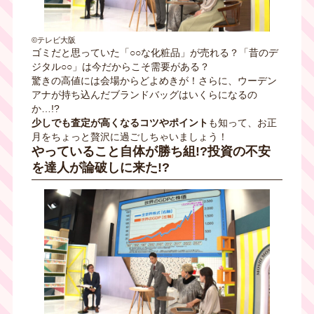
©テレビ大阪
ゴミだと思っていた「○○な化粧品」が売れる？「昔のデ
ジタル○○」は今だからこそ需要がある？
驚きの高値には会場からどよめきが！さらに、ウーデン
アナが持ち込んだブランドバッグはいくらになるの
か…!?
少しでも査定が高くなるコツやポイント
も知って、お正
月をちょっと贅沢に過ごしちゃいましょう！
やっていること自体が勝ち組!?投資の不安
を達人が論破しに来た!?