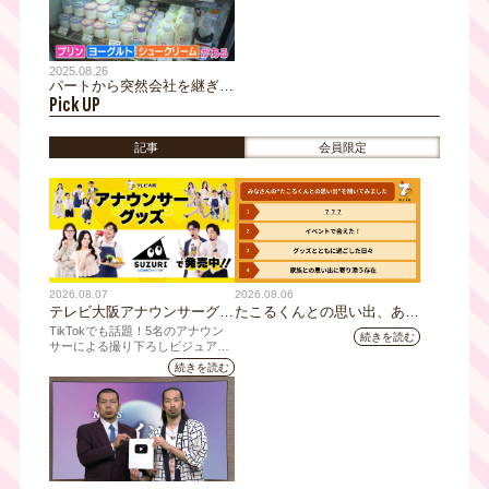
て徹底解説。大吉洋平が“詐
欺師”役に初挑戦！
2025.08.26
パートから突然会社を継ぎ、
Pick UP
売上1億円。さらに1000万の
借金も返済！宝塚の「たから
づか牛乳」を成功に導いた奇
記事
会員限定
跡の出会いとは！？
2026.08.07
2026.08.06
テレビ大阪アナウンサーグッ
たこるくんとの思い出、あり
ズの新商品 8月8日(土)に発
ますか？会員のみなさんに聞
TikTokでも話題！5名のアナウン
続きを読む
売！ テーマは「個性全開」5
いてみました
サーによる撮り下ろしビジュアル
を使用した新グッズを発売
人それぞれの"らしさ"を詰め
続きを読む
込んだアイテムが登場