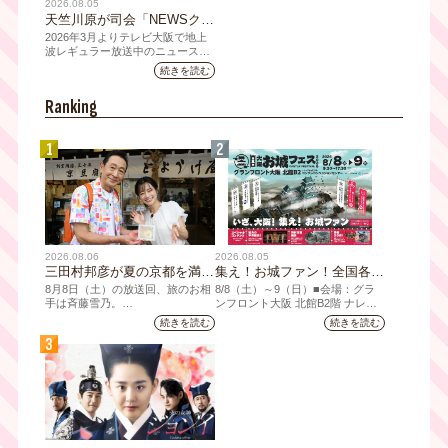
2026.08.05
天竺川原が司会「NEWSクラ
イシス」チャンネル登録者数
2026年3月よりテレビ大阪で地上
10万人突破！テレビ大阪の番
波レギュラー放送中のニュース番
組「NEWSクライシス」が、この
組史上最速記録を更新
続きを読む
たび2026年7月12日(日)に、
YouTubeチャンネル登録者数10万
Ranking
人を達成しました。
1
2
2026.08.06
2026.08.05
三田村邦彦が夏の京都を満喫
集え！お城ファン！全国各地
｜太っ腹な「無限朝食」、住
のお城PRブースが群雄割
8月8日（土）の放送回、旅のお相
8/8（⼟）～9（日）■会場：グラ
宅街の隠れ家・角打ち、売り
拠！『大阪・お城フェス
手は斉藤雪乃。
ンフロント⼤阪 北館B2階 ナレッ
ジキャピタル コングレコンベンシ
切れ御免の夏の名物を堪能！
2026』、いよいよ8/8（土）
続きを読む
続きを読む
「おとな旅あるき旅」は毎週土曜
ョンセンター ⼤⼈ 前売1,400円
三田村大絶賛！暑い時こそ食
から開催！
3
夕方6:30～放送。三田村邦彦が訪
（当⽇1,600円) 中⾼⽣ 前売800円
べたい絶品四川料理も
れた先の土地を歩いて、地元の美
（当⽇1,000円）
味や美酒、風景を味わい、そして
地元の人々とのふれあいの中から
感じたことを伝える“おとなのため
の”旅番組です。
今回は夏の京都へ。五感で愉し