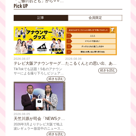
「ご飯のおとも」から⚪︎⚪︎に
Pick UP
方向転換で大ヒット!?大阪・
老舗のり企業「大森屋」の
「バリバリ職人」誕生秘話に
記事
会員限定
迫る！
2026.08.07
2026.08.06
テレビ大阪アナウンサーグッ
たこるくんとの思い出、あり
ズの新商品 8月8日(土)に発
ますか？会員のみなさんに聞
TikTokでも話題！5名のアナウン
続きを読む
売！ テーマは「個性全開」5
いてみました
サーによる撮り下ろしビジュアル
を使用した新グッズを発売
人それぞれの"らしさ"を詰め
続きを読む
込んだアイテムが登場
2026.08.05
天竺川原が司会「NEWSクラ
イシス」チャンネル登録者数
2026年3月よりテレビ大阪で地上
10万人突破！テレビ大阪の番
波レギュラー放送中のニュース番
組「NEWSクライシス」が、この
組史上最速記録を更新
続きを読む