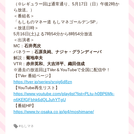
（※レギュラー回は通常通り、5月17日（日）午後2時か
ら放送。）
＜番組名＞
「もしものマネー道 もしマネゴールデンSP」
＜放送日時＞
5月16日(土)よる7時54分から8時54分放送
＜出演者＞
MC：
石井亮次
パネラー：
石原良純、ナジャ・グランディーバ
解説：
菊地幸夫
VTR：
赤井英和、大吉洋平、織田信成
※過去の放送回はTVer＆YouTubeで全国に配信中！
【TVer 番組ページ】
https://tver.jp/series/srxig6d8zn
【YouTube再生リスト】
https://www.youtube.com/playlist?list=PLtu-h0BP6Mk-
n6KEfGFbhk6dQLJuhYTgU
【番組HP】
https://www.tv-osaka.co.jp/ip4/moshimane/
#もしマネ