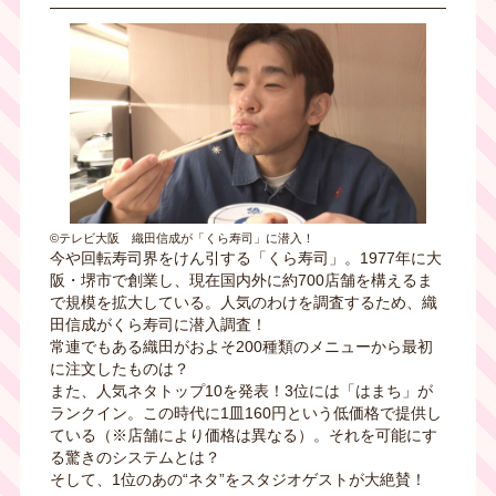
©テレビ大阪 織田信成が「くら寿司」に潜入！
今や回転寿司界をけん引する「くら寿司」。1977年に大
阪・堺市で創業し、現在国内外に約700店舗を構えるま
で規模を拡大している。人気のわけを調査するため、織
田信成がくら寿司に潜入調査！
常連でもある織田がおよそ200種類のメニューから最初
に注文したものは？
また、人気ネタトップ10を発表！3位には「はまち」が
ランクイン。この時代に1皿160円という低価格で提供し
ている（※店舗により価格は異なる）。それを可能にす
る驚きのシステムとは？
そして、1位のあの“ネタ”をスタジオゲストが大絶賛！