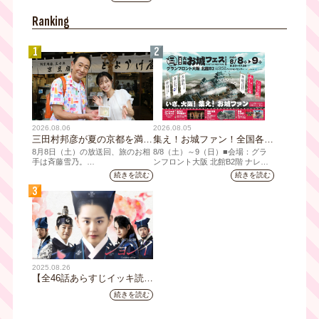
たび2026年7月12日(日)に、
YouTubeチャンネル登録者数10万
Ranking
人を達成しました。
1
2
2026.08.06
2026.08.05
三田村邦彦が夏の京都を満喫
集え！お城ファン！全国各地
｜太っ腹な「無限朝食」、住
のお城PRブースが群雄割
8月8日（土）の放送回、旅のお相
8/8（⼟）～9（日）■会場：グラ
宅街の隠れ家・角打ち、売り
拠！『大阪・お城フェス
手は斉藤雪乃。
ンフロント⼤阪 北館B2階 ナレッ
ジキャピタル コングレコンベンシ
切れ御免の夏の名物を堪能！
2026』、いよいよ8/8（土）
続きを読む
続きを読む
「おとな旅あるき旅」は毎週土曜
ョンセンター ⼤⼈ 前売1,400円
三田村大絶賛！暑い時こそ食
から開催！
3
夕方6:30～放送。三田村邦彦が訪
（当⽇1,600円) 中⾼⽣ 前売800円
べたい絶品四川料理も
れた先の土地を歩いて、地元の美
（当⽇1,000円）
味や美酒、風景を味わい、そして
地元の人々とのふれあいの中から
感じたことを伝える“おとなのため
の”旅番組です。
今回は夏の京都へ。五感で愉し
2025.08.26
む、雅な伝統×心潤す美味いもん
【全46話あらすじイッキ読
み】韓国ドラマ『火の女神
続きを読む
ジョンイ』｜テレビ大阪 9
月11日（木）朝8時放送スタ