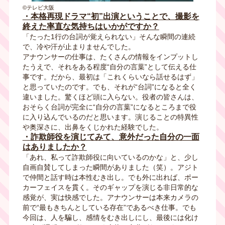
©テレビ大阪
・本格再現ドラマ“初”出演ということで、撮影を
終えた率直な気持ちはいかがですか？
「たった1行の台詞が覚えられない」そんな瞬間の連続
で、冷や汗が止まりませんでした。
アナウンサーの仕事は、たくさんの情報をインプットし
たうえで、それをある程度“自分の言葉”として伝える仕
事です。だから、最初は「これくらいなら話せるはず」
と思っていたのです。でも、それが“台詞”になると全く
違いました。驚くほど頭に入らない。役者の皆さんは、
おそらく台詞が完全に“自分の言葉”になるところまで役
に入り込んでいるのだと思います。演じることの特異性
や奥深さに、出鼻をくじかれた経験でした。
・詐欺師役を演じてみて、意外だった自分の一面
はありましたか？
「あれ、私って詐欺師役に向いているのかな」と、少し
自画自賛してしまった瞬間がありました（笑）。アジト
で仲間と話す時は本性むき出し。でも外に出れば、ポー
カーフェイスを貫く。そのギャップを演じる非日常的な
感覚が、実は快感でした。アナウンサーは本来カメラの
前で“最もきちんとしている存在”であるべき仕事。でも
今回は、人を騙し、感情をむき出しにし、最後には化け