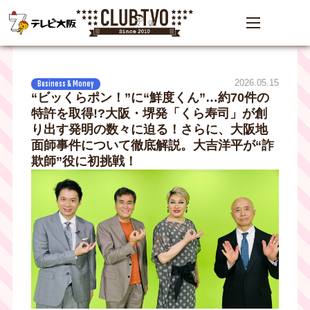
2026.05.15
Business & Money
“ビッくらポン！”に“鮮度くん”…約70件の
特許を取得!?大阪・堺発「くら寿司」が創
り出す発明の数々に迫る！さらに、大阪地
面師事件について徹底解説。大吉洋平が“詐
欺師”役に初挑戦！