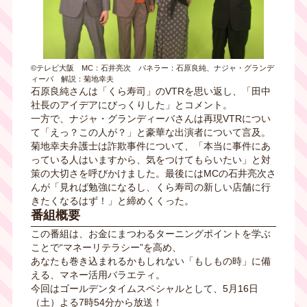
©テレビ大阪 MC：石井亮次 パネラー：石原良純、ナジャ・グランデ
ィーバ 解説：菊地幸夫
石原良純さんは「くら寿司」のVTRを思い返し、「田中
社長のアイデアにびっくりした」とコメント。
一方で、ナジャ・グランディーバさんは再現VTRについ
て「えっ？この人が？」と豪華な出演者について言及。
菊地幸夫弁護士は詐欺事件について、「本当に事件にあ
っている人はいますから、気をつけてもらいたい」と対
策の大切さを呼びかけました。最後にはMCの石井亮次さ
んが「見れば勉強になるし、くら寿司の新しい店舗に行
きたくなるはず！」と締めくくった。
番組概要
この番組は、お金にまつわるターニングポイントを学ぶ
ことで“マネーリテラシー”を高め、
あなたも巻き込まれるかもしれない「もしもの時」に備
える、マネー活用バラエティ。
今回はゴールデンタイムスペシャルとして、5月16日
（土）よる7時54分から放送！