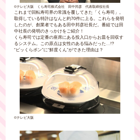
©テレビ大阪 くら寿司株式会社 田中邦彦 代表取締役社長
これまで回転寿司界の常識を覆してきた「くら寿司」。
取得している特許はなんと約70件に上る。これらを発明
したのが、創業者でもある田中邦彦社長だ。番組では田
中社長の発明のきっかけをご紹介！
くら寿司では定番の座席にある投入口からお皿を回収す
るシステム。この原点は女性のある悩みだった…!?
“ビッくらポン”に“鮮度くん”ができた理由は？
©テレビ大阪