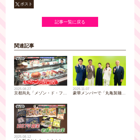
ポスト
記事一覧に戻る
関連記事
2025.11.07
2025.08.27
豪華メンバーで「丸亀製麺」
京都烏丸「メゾン・ド・フル
誕生秘話と巨額の詐欺事件に
ージュ」素人からスタートし
迫る！テレビ東京系列6局ネ
たいちごの専門店は年間2万
ット放送「もしものマネー
人訪れる人気店！試練の度に
道 もしマネ」
決めた覚悟とは！？
2025.08.12