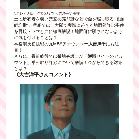
©テレビ大阪 詐欺師役で“大吉洋平”が登場！
土地所有者を装い架空の売却話などで金を騙し取る“地面
師詐欺”。番組では、大阪で実際に起きた地面師詐欺事件
を再現ドラマと共に徹底解説！地面師に騙されないよう
に気を付けることは？
本格演技初挑戦の元MBSアナウンサー
大吉洋平
にも注
目！
さらに、番組終盤では菊地弁護士が「通販サイトのアカ
ウント」乗っ取り詐欺について解説！今からできる対策
とは？
《大吉洋平さんコメント》