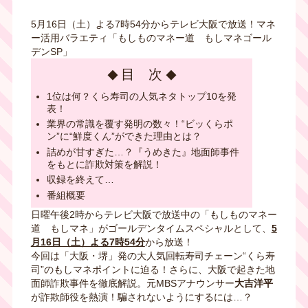
5月16日（土）よる7時54分からテレビ大阪で放送！マネ
ー活用バラエティ「もしものマネー道 もしマネゴール
デンSP」
目 次
1位は何？くら寿司の人気ネタトップ10を発
表！
業界の常識を覆す発明の数々！“ビッくらポ
ン”に“鮮度くん”ができた理由とは？
詰めが甘すぎた…？『うめきた』地面師事件
をもとに詐欺対策を解説！
収録を終えて…
番組概要
日曜午後2時からテレビ大阪で放送中の「もしものマネー
道 もしマネ」がゴールデンタイムスペシャルとして、
5
月16日（土）よる7時54分
から放送！
今回は「大阪・堺」発の大人気回転寿司チェーン“くら寿
司”のもしマネポイントに迫る！さらに、大阪で起きた地
面師詐欺事件を徹底解説。元MBSアナウンサー
大吉洋平
が詐欺師役を熱演！騙されないようにするには…？