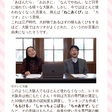
「あほんだら」「おおきに」「なんでやねん」など日常
に溢れている様々な大阪弁。しかし、今ではほとんど使
われなくなった言葉も…例えば
「ねこあくび」
は、『カ
ツオ』という意味。
これは江戸時代、大好物であるはずの猫もあくびをする
ほど、大阪ではカツオがよくとれた、というのが言葉の
由来になったそうです。
Ⓒテレビ大阪
このように大阪人でもほとんど使わなくなった、レトロ
大阪弁は他にもたくさん！今回は方言の専門家が選定し
た10個の大阪弁の認知度を調査し、ランキングを作成！
「ももける」「しゃっちょこばる」「ちゃあすぞ」
など
など…その意味はもちろん、由来や使い方を専門家の解