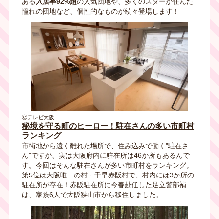
ある
入居率92%超
の人気団地や、多くのスターが住んだ
憧れの団地など、個性的なものが続々登場します！
Ⓒテレビ大阪
秘境を守る町のヒーロー！駐在さんの多い市町村
ランキング
市街地から遠く離れた場所で、住み込みで働く"駐在さ
ん"ですが、実は大阪府内に駐在所は46か所もあるんで
す。今回はそんな駐在さんが多い市町村をランキング。
第5位は大阪唯一の村・千早赤阪村で、村内には3か所の
駐在所が存在！赤阪駐在所に今春赴任した足立警部補
は、家族6人で大阪狭山市から移住しました。