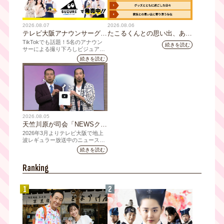
2026.08.07
2026.08.06
テレビ大阪アナウンサーグッ
たこるくんとの思い出、あり
ズの新商品 8月8日(土)に発
ますか？会員のみなさんに聞
TikTokでも話題！5名のアナウン
続きを読む
売！ テーマは「個性全開」5
いてみました
サーによる撮り下ろしビジュアル
を使用した新グッズを発売
人それぞれの"らしさ"を詰め
続きを読む
込んだアイテムが登場
2026.08.05
天竺川原が司会「NEWSクラ
イシス」チャンネル登録者数
2026年3月よりテレビ大阪で地上
10万人突破！テレビ大阪の番
波レギュラー放送中のニュース番
組「NEWSクライシス」が、この
組史上最速記録を更新
続きを読む
たび2026年7月12日(日)に、
YouTubeチャンネル登録者数10万
Ranking
人を達成しました。
1
2