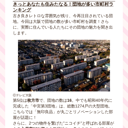
きっとあなたも住みたなる！団地が多い市町村ラ
ンキング
古き良きレトロな雰囲気が残り、今再注目されている団
地。今回は大阪で団地の数が多い市町村を調査！さら
に、実際に住んでいる人たちにその団地の魅力を聞き出
します。
Ⓒテレビ大阪
第5位は
枚方市
で、団地の数は
16
。中でも昭和40年代に
完成した「中宮第3団地」は、総数1274戸の大型団地。
こちらでは「無印良品」が丸ごとリノベーションした部
屋が話題に！
さらに、2つの物件を繋げた"ニコイチ"と呼ばれる部屋が