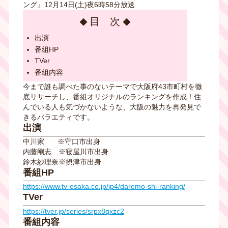
ング』12月14日(土)夜6時58分放送
目 次
出演
番組HP
TVer
番組内容
今まで誰も調べた事のないテーマで大阪府43市町村を徹
底リサーチし、番組オリジナルのランキングを作成！住
んでいる人も気づかないような、大阪の魅力を再発見で
きるバラエティです。
出演
中川家 ※守口市出身
内藤剛志 ※寝屋川市出身
鈴木紗理奈※摂津市出身
番組HP
https://www.tv-osaka.co.jp/ip4/daremo-shi-ranking/
TVer
https://tver.jp/series/srpx8qxzc2
番組内容