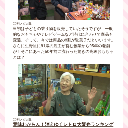
Ⓒテレビ大阪
当初は子どもの乗り物を販売していたそうですが、一般
的なおもちゃやテレビゲームなど時代に合わせて商品も
変遷。そして、今では商品の8割が駄菓子だといいます。
さらに生野区に91歳の店主が営む創業から95年の老舗
が！そこにあった50年前に流行った驚きの高級おもちゃ
とは？
Ⓒテレビ大阪
意味わからん！消えゆくレトロ大阪弁ランキング