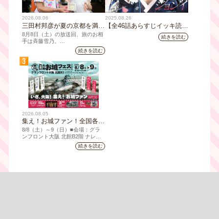
2026.08.06
2025.08.26
三田村邦彦が夏の京都を満喫
【全46話あらすじイッキ読
｜太っ腹な「無限朝食」、住
み】韓国ドラマ『火の女神
8月8日（土）の放送回、旅のお相
続きを読む
宅街の隠れ家・角打ち、売り
ジョンイ』｜テレビ大阪 9
手は斉藤雪乃。
切れ御免の夏の名物を堪能！
月11日（木）朝8時放送スタ
続きを読む
「おとな旅あるき旅」は毎週土曜
三田村大絶賛！暑い時こそ食
ート
3
夕方6:30～放送。三田村邦彦が訪
べたい絶品四川料理も
れた先の土地を歩いて、地元の美
味や美酒、風景を味わい、そして
地元の人々とのふれあいの中から
感じたことを伝える“おとなのため
の”旅番組です。
今回は夏の京都へ。五感で愉し
2026.08.05
む、雅な伝統×心潤す美味いもん
集え！お城ファン！全国各地
のお城PRブースが群雄割
8/8（⼟）～9（日）■会場：グラ
拠！『大阪・お城フェス
ンフロント⼤阪 北館B2階 ナレッ
ジキャピタル コングレコンベンシ
2026』、いよいよ8/8（土）
続きを読む
ョンセンター ⼤⼈ 前売1,400円
から開催！
（当⽇1,600円) 中⾼⽣ 前売800円
（当⽇1,000円）