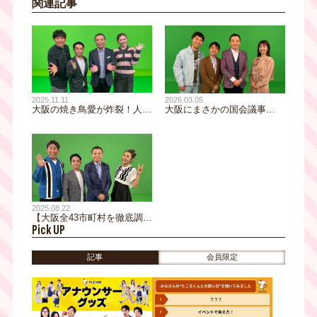
関連記事
2025.11.11
2026.03.05
大阪の焼き鳥愛が炸裂！人口
大阪にまさかの国会議事
比で焼き鳥店が多い市町村を
堂！？ ピラミッド！？ 思わ
徹底調査『焼き鳥大好き市町
ず目を疑う『なにわのドライ
村ランキング』
ブミステリーランキング』
2025.08.22
【大阪全43市町村を徹底調
Pick UP
査！】焼肉好き必見！驚きの
ランキング＆地元で愛される
名店の秘密を大公開！
記事
会員限定