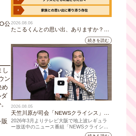
2026.08.06
O公
たこるくんとの思い出、ありますか？会
員のみなさんに聞いてみました
続きを読む
まし
ウン
決め
ルダ
か。
2026.08.05
天竺川原が司会「NEWSクライシス」チ
ャンネル登録者数10万人突破！テレビ大
を販
2026年3月よりテレビ大阪で地上波レギュラ
阪の番組史上最速記録を更新
ー放送中のニュース番組「NEWSクライシ
ス」が、このたび2026年7月12日(日)に、