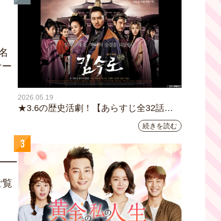
名
サー
2026.05.19
★3.6の歴史活劇！【あらすじ全32話イ
ッキ読み】韓国ドラマ『鉄の王 キム・
続きを読む
スロ』｜テレビ大阪5月20日(水)あさ8時
3
00分スタート【TVer配信あり】
ご覧