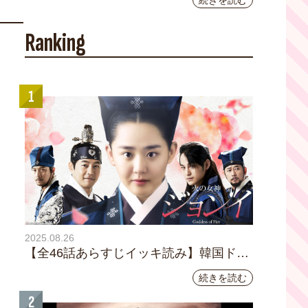
続きを読む
YouTubeチャンネル登録者数10万人を達成し
ました。
Ranking
1
2025.08.26
【全46話あらすじイッキ読み】韓国ドラ
マ『火の女神 ジョンイ』｜テレビ大阪
続きを読む
9月11日（木）朝8時放送スタート
2