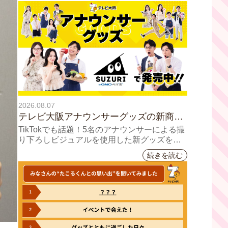
2026.08.07
テレビ大阪アナウンサーグッズの新商品
8月8日(土)に発売！ テーマは「個性全
TikTokでも話題！5名のアナウンサーによる撮
開」5人それぞれの"らしさ"を詰め込んだ
り下ろしビジュアルを使用した新グッズを発
売
アイテムが登場
続きを読む