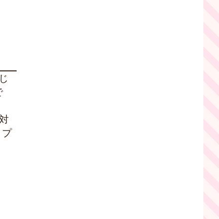
はじ
で
対
トプ