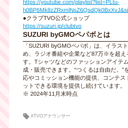
https://youtube.com/playlist?list=PLtu-
h0BP6Mk8zZRxmlNsZ6QsdQk0BxXvJ&s
●クラブTVO公式ショップ
https://suzuri.jp/clubtvo
SUZURI byGMOペパボとは
「SUZURI byGMOペパボ」は、イラス
め、ラジオ番組や企業など87万※を超
す。Tシャツなどのファッションアイテ
成・販売できます。“つくるは自由だ。
応やコミッション機能の提供、コンテス
ットできる環境を提供し続けています。（
※ 2024年11月末時点
#TVOアナウンサー