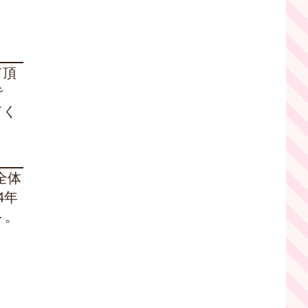
て頂
で
てく
全体
4年
ト。