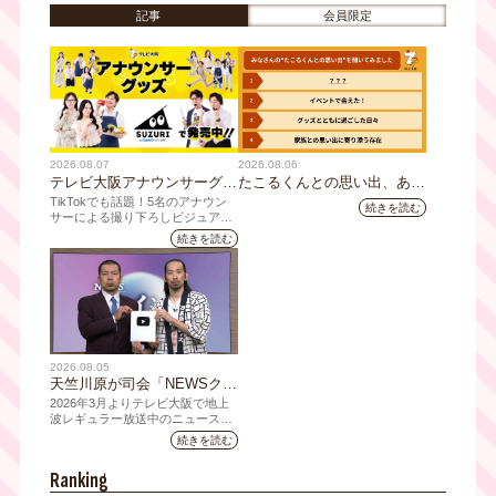
「バリバリ職人」誕生秘話に
記事
会員限定
迫る！
2026.08.07
2026.08.06
テレビ大阪アナウンサーグッ
たこるくんとの思い出、あり
ズの新商品 8月8日(土)に発
ますか？会員のみなさんに聞
TikTokでも話題！5名のアナウン
続きを読む
売！ テーマは「個性全開」5
いてみました
サーによる撮り下ろしビジュアル
を使用した新グッズを発売
人それぞれの"らしさ"を詰め
続きを読む
込んだアイテムが登場
2026.08.05
天竺川原が司会「NEWSクラ
イシス」チャンネル登録者数
2026年3月よりテレビ大阪で地上
10万人突破！テレビ大阪の番
波レギュラー放送中のニュース番
組「NEWSクライシス」が、この
組史上最速記録を更新
続きを読む
たび2026年7月12日(日)に、
YouTubeチャンネル登録者数10万
Ranking
人を達成しました。