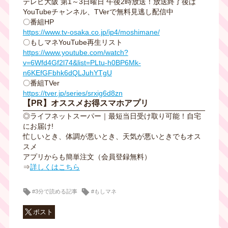
テレビ大阪 第1～3日曜日 午後2時放送！放送終了後は
YouTubeチャンネル、TVerで無料見逃し配信中
〇番組HP
https://www.tv-osaka.co.jp/ip4/moshimane/
〇もしマネYouTube再生リスト
https://www.youtube.com/watch?
v=6Wfd4Gf2l74&list=PLtu-h0BP6Mk-
n6KEfGFbhk6dQLJuhYTgU
〇番組TVer
https://tver.jp/series/srxig6d8zn
【PR】オススメお得スマホアプリ
◎ライフネットスーパー｜最短当日受け取り可能！自宅
にお届け!
忙しいとき、体調が悪いとき、天気が悪いときでもオス
スメ
アプリからも簡単注文（会員登録無料）
⇒
詳しくはこちら
#3分で読める記事
#もしマネ
ポスト