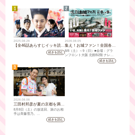
1
2
2025.08.26
2026.08.05
【全46話あらすじイッキ読
集え！お城ファン！全国各地
み】韓国ドラマ『火の女神
のお城PRブースが群雄割
8/8（⼟）～9（日）■会場：グラ
続きを読む
ジョンイ』｜テレビ大阪 9
拠！『大阪・お城フェス
ンフロント⼤阪 北館B2階 ナレッ
ジキャピタル コングレコンベンシ
月11日（木）朝8時放送スタ
2026』、いよいよ8/8（土）
続きを読む
ョンセンター ⼤⼈ 前売1,400円
ート
から開催！
3
（当⽇1,600円) 中⾼⽣ 前売800円
（当⽇1,000円）
2026.08.06
三田村邦彦が夏の京都を満喫
｜太っ腹な「無限朝食」、住
8月8日（土）の放送回、旅のお相
宅街の隠れ家・角打ち、売り
手は斉藤雪乃。
切れ御免の夏の名物を堪能！
続きを読む
「おとな旅あるき旅」は毎週土曜
三田村大絶賛！暑い時こそ食
夕方6:30～放送。三田村邦彦が訪
べたい絶品四川料理も
れた先の土地を歩いて、地元の美
味や美酒、風景を味わい、そして