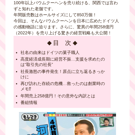
100年以上バウムクーヘンを売り続ける、関西では言わ
ずと知れた老舗です。
年間販売数はホールサイズにして850万個！
今回は、そんなバウムクーヘンを日本に広めたドイツ人
の感動物語に迫ります。さらに、驚異の年間258億円
（2022年）を売り上げる驚きの経営戦略も大公開！
目 次
社名の由来はドイツの菓子職人
高度経済成長期に経営不振…支援を求めたの
は
“取引先の社長”
社長激怒の事件発生！原点に立ち返るきっか
けに
再び訪れた存続の危機…救ったのは創業時の
メモ⁉
年間売上258億円！その意外な内訳とは
番組情報