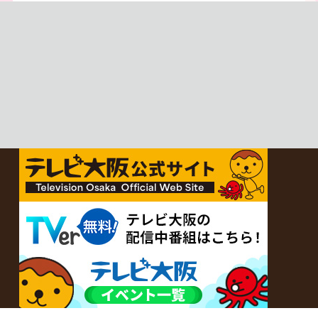
地元の人々とのふれあいの中から
感じたことを伝える“おとなのため
の”旅番組です。
今回は夏の京都へ。五感で愉し
む、雅な伝統×心潤す美味いもん