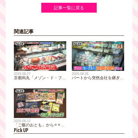
記事一覧に戻る
関連記事
2025.08.26
2025.08.27
パートから突然会社を継ぎ、
京都烏丸「メゾン・ド・フル
売上1億円。さらに1000万の
ージュ」素人からスタートし
借金も返済！宝塚の「たから
たいちごの専門店は年間2万
づか牛乳」を成功に導いた奇
人訪れる人気店！試練の度に
跡の出会いとは！？
決めた覚悟とは！？
2025.08.12
「ご飯のおとも」から⚪︎⚪︎に
Pick UP
方向転換で大ヒット!?大阪・
老舗のり企業「大森屋」の