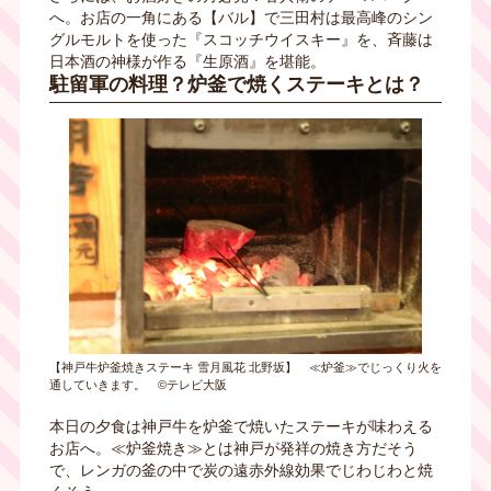
へ。お店の一角にある【バル】で三田村は最高峰のシン
グルモルトを使った『スコッチウイスキー』を、斉藤は
日本酒の神様が作る『生原酒』を堪能。
駐留軍の料理？炉釜で焼くステーキとは？
【神戸牛炉釜焼きステーキ 雪月風花 北野坂】 ≪炉釜≫でじっくり火を
通していきます。 ©テレビ大阪
本日の夕食は神戸牛を炉釜で焼いたステーキが味わえる
お店へ。≪炉釜焼き≫とは神戸が発祥の焼き方だそう
で、レンガの釜の中で炭の遠赤外線効果でじわじわと焼