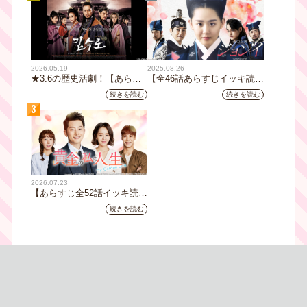
2026.05.19
2025.08.26
★3.6の歴史活劇！【あらす
【全46話あらすじイッキ読
じ全32話イッキ読み】韓国ド
み】韓国ドラマ『火の女神
続きを読む
続きを読む
ラマ『鉄の王 キム・スロ』
ジョンイ』｜テレビ大阪 9
3
｜テレビ大阪5月20日(水)あ
月11日（木）朝8時放送スタ
さ8時00分スタート【TVer配
ート
信あり】
2026.07.23
【あらすじ全52話イッキ読
み】韓国ドラマ『黄金の私の
続きを読む
人生』｜テレビ大阪 月曜～
金曜あさ9時30分放送中