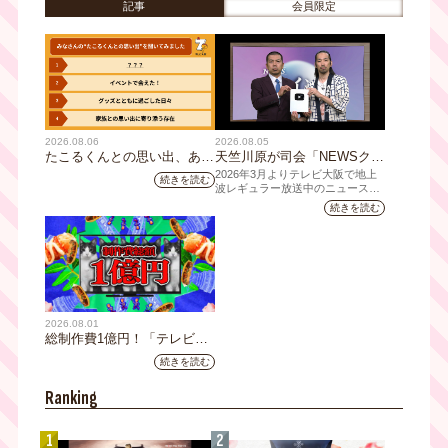
記事
会員限定
の山椒鍋も!!
2026.08.06
2026.08.05
たこるくんとの思い出、あり
天竺川原が司会「NEWSクラ
ますか？会員のみなさんに聞
イシス」チャンネル登録者数
2026年3月よりテレビ大阪で地上
続きを読む
いてみました
10万人突破！テレビ大阪の番
波レギュラー放送中のニュース番
組「NEWSクライシス」が、この
組史上最速記録を更新
続きを読む
たび2026年7月12日(日)に、
YouTubeチャンネル登録者数10万
人を達成しました。
2026.08.01
総制作費1億円！「テレビ大
阪ネクストIPプロジェクト」
続きを読む
第1弾採用企画が決定 第2弾
応募も締切
Ranking
1
2