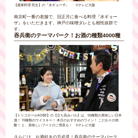
【廣東料理 民生】の『水ギョーザ』 ©テレビ大阪
南京町一番の老舗で、旧正月に食べる料理『水ギョー
ザ』をいただきます。神戸の味噌ダレとも相性抜群で
す。
吞兵衛のテーマパーク！お酒の種類4000種
【トリコロールKOBE】の【立ち呑みバル】は、50種類の美味しい日本
酒！ 70種類のウイスキー！ 本日のおすすめのワイン！ こだわりの焼
酎！ と、美味しいフードのご用意も！ ©テレビ大阪
さらには、お酒好きの方必見！吞兵衛のテーマパーク