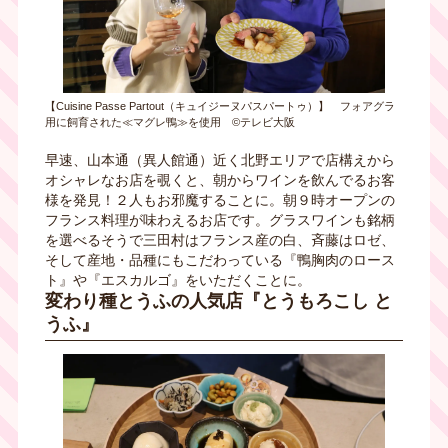
【Cuisine Passe Partout（キュイジーヌパスパートゥ）】 フォアグラ
用に飼育された≪マグレ鴨≫を使用 ©テレビ大阪
早速、山本通（異人館通）近く北野エリアで店構えから
オシャレなお店を覗くと、朝からワインを飲んでるお客
様を発見！２人もお邪魔することに。朝９時オープンの
フランス料理が味わえるお店です。グラスワインも銘柄
を選べるそうで三田村はフランス産の白、斉藤はロゼ、
そして産地・品種にもこだわっている『鴨胸肉のロース
ト』や『エスカルゴ』をいただくことに。
変わり種とうふの人気店『とうもろこし と
うふ』