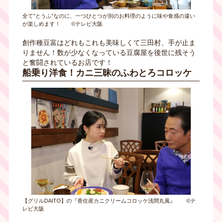
全て”とうふ”なのに、一つひとつが別のお料理のように味や食感の違い
が楽しめます！ ©テレビ大阪
創作種豆富はどれもこれも美味しくて三田村、手が止ま
りません！数が少なくなっている豆腐屋を後世に残そう
と奮闘されているお店です！
船乗り洋食！カニ三昧のふわとろコロッケ
【グリルDAITO】の『香住産カニクリームコロッケ浅間丸風』 ©テ
レビ大阪