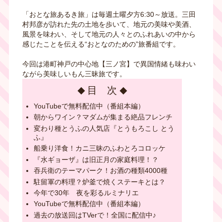
「おとな旅あるき旅」は毎週土曜夕方6:30～放送。三田
村邦彦が訪れた先の土地を歩いて、地元の美味や美酒、
風景を味わい、そして地元の人々とのふれあいの中から
感じたことを伝える“おとなのための”旅番組です。
今回は港町神戸の中心地【三ノ宮】で異国情緒も味わい
ながら美味しいもん三昧旅です。
目 次
YouTubeで無料配信中（番組本編）
朝からワイン？マダムが集まる絶品フレンチ
変わり種とうふの人気店『とうもろこし とう
ふ』
船乗り洋食！カニ三昧のふわとろコロッケ
『水ギョーザ』は旧正月の家庭料理！？
吞兵衛のテーマパーク！お酒の種類4000種
駐留軍の料理？炉釜で焼くステーキとは？
今年で30年 夜を彩るルミナリエ
YouTubeで無料配信中（番組本編）
過去の放送回はTVerで！全国に配信中♪