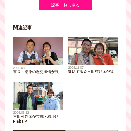
記事一覧に戻る
関連記事
2025.11.07
2025.08.21
紅ゆずる＆三田村邦彦が福
奈良・橿原の歴史風情が残る
島〜中之島〜靭公園を街歩
街でほろ酔い旅『おとな旅あ
き！土鍋ごはん・美術館・麻
るき旅』８月２３日放送
婆麺を五感で堪能！『おとな
旅あるき旅』１１月８日放送
2026.03.12
三田村邦彦が京都・梅小路へ
Pick UP
♪まぐろ丼・鱧かつ・だし巻
きサンドなど、美味いもん三
昧のおとな旅！三田村大興奮