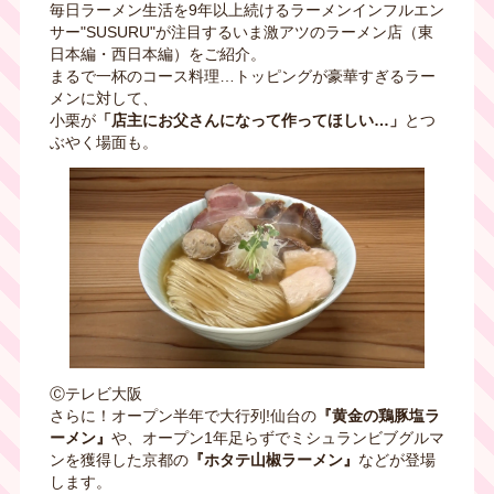
毎日ラーメン生活を9年以上続けるラーメンインフルエン
サー"SUSURU"が注目するいま激アツのラーメン店（東
日本編・西日本編）をご紹介。
まるで一杯のコース料理…トッピングが豪華すぎるラー
メンに対して、
小栗が
「店主にお父さんになって作ってほしい…」
とつ
ぶやく場面も。
Ⓒテレビ大阪
さらに！オープン半年で大行列!仙台の
『黄金の鶏豚塩ラ
ーメン』
や、オープン1年足らずでミシュランビブグルマ
ンを獲得した京都の
『ホタテ山椒ラーメン』
などが登場
します。