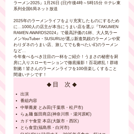
ラーメン2025』1月26日 (日)午後4時～5時15分 ※テレ東
系列全国6局ネット放送
2025年のラーメンライフをより充実したものにするため
に…1000人の店主が本当にうまい店を選ぶ『TAKUMEN
RAMEN AWARDS2024』で最高評価の1杯、大人気ラー
メンYouTuber・SUSURUが選ぶ新進気鋭のラーメンや変
わりダネのうまい店、旅してでも食べたい幻のラーメン
など…
今年食べるべき注目の一杯をご紹介！うまさの秘密を厨
房に入りスローモーションで徹底撮影！百花繚乱！群雄
割拠！皆さんのラーメンライフを100倍楽しくすること
間違いナシです！
目 次
出演
番組内容
中華蕎麦 とみ田(千葉県・松戸市)
らぁ麺 飯田商店(神奈川県・湯河原町)
カドヤ食堂 本店(大阪市・西区)
とら食堂(福島県・白河市)