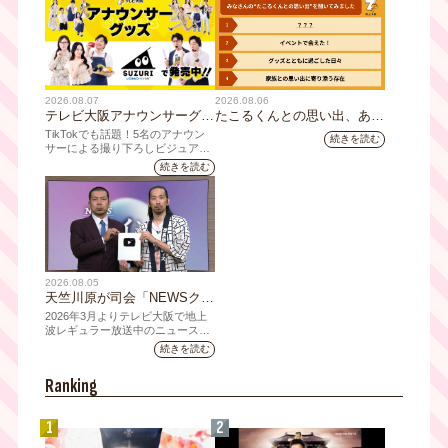
2026.08.07
2026.08.06
テレビ大阪アナウンサーグッ
たこるくんとの思い出、あり
ズの新商品 8月8日(土)に発
ますか？会員のみなさんに聞
TikTokでも話題！5名のアナウン
続きを読む
売！ テーマは「個性全開」5
いてみました
サーによる撮り下ろしビジュアル
を使用した新グッズを発売
人それぞれの"らしさ"を詰め
続きを読む
込んだアイテムが登場
2026.08.05
天竺川原が司会「NEWSクラ
イシス」チャンネル登録者数
2026年3月よりテレビ大阪で地上
10万人突破！テレビ大阪の番
波レギュラー放送中のニュース番
組「NEWSクライシス」が、この
組史上最速記録を更新
続きを読む
たび2026年7月12日(日)に、
YouTubeチャンネル登録者数10万
Ranking
人を達成しました。
1
2