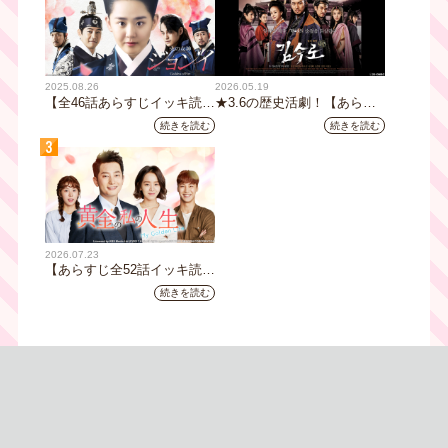
2025.08.26
2026.05.19
【全46話あらすじイッキ読
★3.6の歴史活劇！【あらす
み】韓国ドラマ『火の女神
じ全32話イッキ読み】韓国ド
続きを読む
続きを読む
ジョンイ』｜テレビ大阪 9
ラマ『鉄の王 キム・スロ』
3
月11日（木）朝8時放送スタ
｜テレビ大阪5月20日(水)あ
ート
さ8時00分スタート【TVer配
信あり】
2026.07.23
【あらすじ全52話イッキ読
み】韓国ドラマ『黄金の私の
続きを読む
人生』｜テレビ大阪 月曜～
金曜あさ9時30分放送中