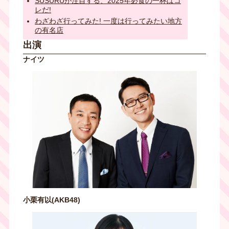
SUSURUが注目する、2025年必食の一杯はコ
レだ!
わざわざ行ってみた! 一度は行ってみたい地方
の有名店
出演
ナイツ
小栗有以(AKB48)