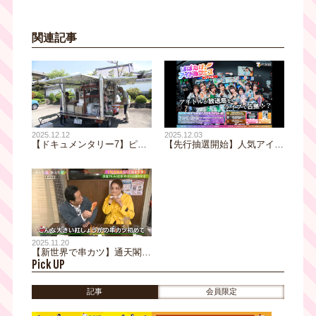
関連記事
2025.12.12
2025.12.03
【ドキュメンタリー7】ピア
【先行抽選開始】人気アイド
ノ付き移動スーパーが過疎の
ル8組による"放送局占拠"フ
町で届ける小さな幸せ。互い
ェスが初開催！大阪でいちば
を支え合い、困難を乗り越え
んアツい冬がやって来る！
る夫婦の姿とは？
『はばたけ！アイドルフェス
INテレビ大阪』
2025.11.20
【新世界で串カツ】通天閣ふ
Pick UP
もとの名店！三田村邦彦と紅
ゆずるが驚いた別格なサイズ
と味わいの紅しょうがと
記事
会員限定
は！？｜おとな旅後追い旅