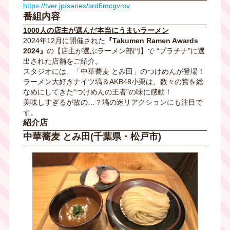
https://tver.jp/series/srd6mcgvmv
番組内容
1000人の店主が選んだ本当にうまいラーメン
2024年12月に開催された
『Takumen Ramen Awards
2024』
の【店主が選ぶラーメン部門】で “プラチナ”に選
出された店舗をご紹介。
スタジオには、「中華蕎麦 とみ田」のつけめんが登場！
ラーメン大好きナイツ塙＆AKB48小栗は、数々の賞を総
なめにしてきた“つけめんの王者”の味に感動！
美味しすぎるが故の…？塙の迷リアクションにも注目で
す。
紹介店
中華蕎麦 とみ田(千葉県・松戸市)