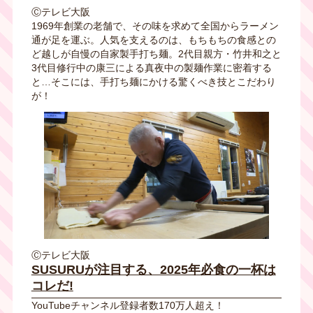
Ⓒテレビ大阪
1969年創業の老舗で、その味を求めて全国からラーメン
通が足を運ぶ。人気を支えるのは、もちもちの食感との
ど越しが自慢の自家製手打ち麺。2代目親方・竹井和之と
3代目修行中の康三による真夜中の製麺作業に密着する
と…そこには、手打ち麺にかける驚くべき技とこだわり
が！
Ⓒテレビ大阪
SUSURUが注目する、2025年必食の一杯は
コレだ!
YouTubeチャンネル登録者数170万人超え！