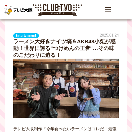
2025.01.24
Entertainment
ラーメン大好きナイツ塙＆AKB48小栗が感
動！世界に誇る"つけめんの王者"…その味
のこだわりに迫る！
テレビ大阪制作『今年食べたいラーメンはコレだ！最強