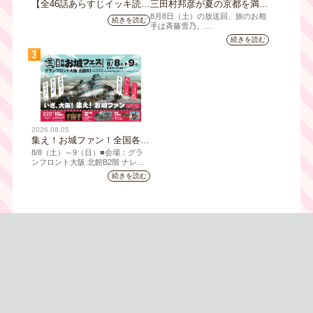
【全46話あらすじイッキ読
三田村邦彦が夏の京都を満喫
み】韓国ドラマ『火の女神
｜太っ腹な「無限朝食」、住
8月8日（土）の放送回、旅のお相
続きを読む
ジョンイ』｜テレビ大阪 9
宅街の隠れ家・角打ち、売り
手は斉藤雪乃。
月11日（木）朝8時放送スタ
切れ御免の夏の名物を堪能！
続きを読む
「おとな旅あるき旅」は毎週土曜
ート
三田村大絶賛！暑い時こそ食
3
夕方6:30～放送。三田村邦彦が訪
べたい絶品四川料理も
れた先の土地を歩いて、地元の美
味や美酒、風景を味わい、そして
地元の人々とのふれあいの中から
感じたことを伝える“おとなのため
の”旅番組です。
今回は夏の京都へ。五感で愉し
2026.08.05
む、雅な伝統×心潤す美味いもん
集え！お城ファン！全国各地
のお城PRブースが群雄割
8/8（⼟）～9（日）■会場：グラ
拠！『大阪・お城フェス
ンフロント⼤阪 北館B2階 ナレッ
ジキャピタル コングレコンベンシ
2026』、いよいよ8/8（土）
続きを読む
ョンセンター ⼤⼈ 前売1,400円
から開催！
（当⽇1,600円) 中⾼⽣ 前売800円
（当⽇1,000円）