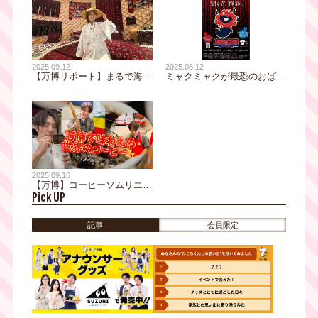
2025.09.12
2025.08.12
【万博リポート】まるで海外
ミャクミャクが最恐のおばけ
旅行⁉異国情緒あふれるレス
になって登場！？初耳怪談コ
トランでトルクメニスタン料
ラボ「おばけミャクミャク」
理を堪能！
グッズの販売決定！グッズ付
き生配信チケット販売中！
【初耳怪談 EXPO2025】
2025.09.16
【万博】コーヒーソムリエア
Pick UP
ナ、世界のコーヒーに酔いし
れる。穴場スポットも！？
記事
会員限定