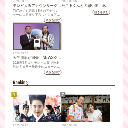
2026.08.07
2026.08.06
テレビ大阪アナウンサーグッ
たこるくんとの思い出、あり
ズの新商品 8月8日(土)に発
ますか？会員のみなさんに聞
TikTokでも話題！5名のアナウン
続きを読む
売！ テーマは「個性全開」5
いてみました
サーによる撮り下ろしビジュアル
を使用した新グッズを発売
人それぞれの"らしさ"を詰め
続きを読む
込んだアイテムが登場
2026.08.05
天竺川原が司会「NEWSクラ
イシス」チャンネル登録者数
2026年3月よりテレビ大阪で地上
10万人突破！テレビ大阪の番
波レギュラー放送中のニュース番
組「NEWSクライシス」が、この
組史上最速記録を更新
続きを読む
たび2026年7月12日(日)に、
YouTubeチャンネル登録者数10万
Ranking
人を達成しました。
1
2
2025.08.26
2026.08.06