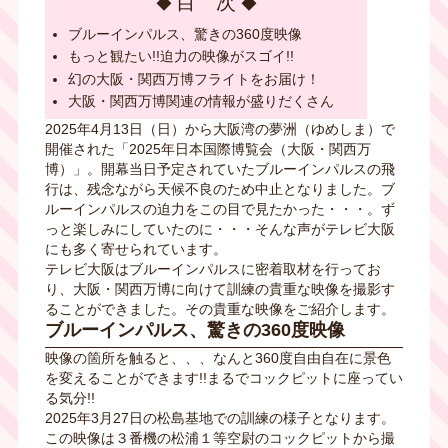
目 次
ブルーインパルス、驚きの360度映像
もっと観たい!!迫力の映像がスゴイ!!
幻の大阪・関西万博フライトをお届け！
大阪・関西万博関連の情報が盛りだくさん
2025年4月13日（日）から大阪湾の夢洲（ゆめしま）で
開催された「2025年日本国際博覧会（大阪・関西万
博）」。開幕当日予定されていたブルーインパルスの飛
行は、残念ながら天候不良のため中止となりました。ブ
ルーインパルスの迫力をこの目で見たかった・・・。ず
っと楽しみにしていたのに・・・そんな声がテレビ大阪
にも多く寄せられています。
テレビ大阪はブルーインパルスに密着取材を行ってお
り、
大阪・関西万博に向けて訓練の貴重な映像を撮影す
ることができました。その貴重な映像をご紹介します。
ブルーインパルス、驚きの360度映像
映像の箇所を触ると、、、なんと360度自由自在に景色
を変えることができます!!まるでコックピットに座ってい
る気分!!
2025年3月27日の松島基地での訓練の様子となります。
この映像は３番機の松浦１等空尉のコックピットから撮