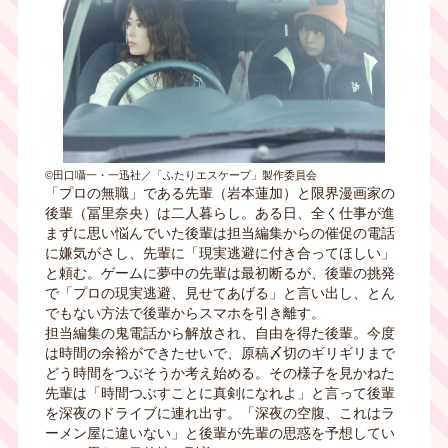
©田口囁一・一迅社／「ふたりエスケープ」製作委員会
「プロの無職」である先輩（岩本蓮加）と限界漫画家の
後輩（冨里奈央）は二人暮らし。ある日、全く仕事が進
まずに思い悩んでいた後輩は担当編集からの催促の電話
に嫌気がさし、先輩に「現実逃避に付き合ってほしい」
と頼む。ゲームに夢中の先輩は最初断るが、後輩の挑発
で「プロの現実逃避、見せてあげる」と言い出し、とん
でもない方法で後輩からスマホを引き離す。
担当編集の鬼電話から解放され、自由を得た後輩。今度
は時間の余裕ができたせいで、原稿〆切のギリギリまで
どう時間をつぶそうか考え始める。その様子を見かねた
先輩は「時間つぶすことに真剣になれよ」と言って後輩
を深夜のドライブに連れ出す。「深夜の空腹、これはラ
ーメン屋に違いない」と後輩が先輩の思惑を予想してい