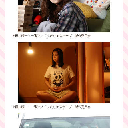
©田口囁一・一迅社／「ふたりエスケープ」製作委員会
©田口囁一・一迅社／「ふたりエスケープ」製作委員会