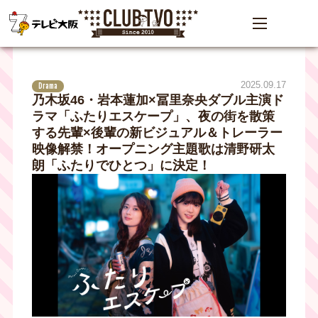
2025.09.17
Drama
乃木坂46・岩本蓮加×冨里奈央ダブル主演ド
ラマ「ふたりエスケープ」、夜の街を散策
する先輩×後輩の新ビジュアル＆トレーラー
映像解禁！オープニング主題歌は清野研太
朗「ふたりでひとつ」に決定！