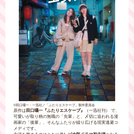
©田口囁一・一迅社／「ふたりエスケープ」製作委員会
原作は
田口囁一『ふたりエスケープ』
（一迅社刊） で、
可愛いが取り柄の無職の「先輩」と、〆切に追われる漫
画家の「後輩」、そんなふたりが繰り広げる現実逃避コ
メディです。