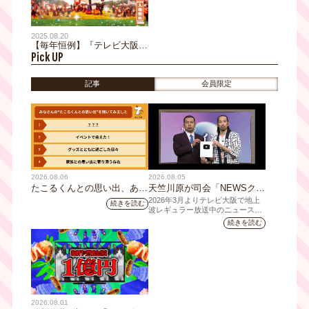
朗「ふたりでひとつ」に決
定！
2025.08.20
【毎年恒例】『テレビ大阪
Pick UP
YATAIフェス！2025』@花博
記念公園 鶴見緑地【5日間開
催！】
記事
会員限定
2026.08.06
2026.08.05
たこるくんとの思い出、あり
天竺川原が司会「NEWSクラ
ますか？会員のみなさんに聞
イシス」チャンネル登録者数
2026年3月よりテレビ大阪で地上
続きを読む
いてみました
10万人突破！テレビ大阪の番
波レギュラー放送中のニュース番
組「NEWSクライシス」が、この
組史上最速記録を更新
続きを読む
たび2026年7月12日(日)に、
YouTubeチャンネル登録者数10万
人を達成しました。
2026.08.01