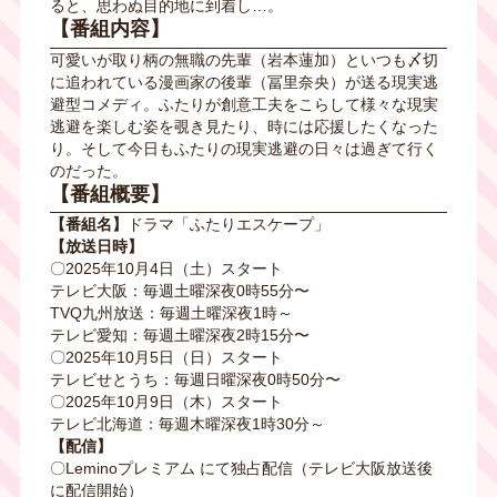
ると、思わぬ目的地に到着し…。
【番組内容】
可愛いが取り柄の無職の先輩（岩本蓮加）といつも〆切
に追われている漫画家の後輩（冨里奈央）が送る現実逃
避型コメディ。ふたりが創意工夫をこらして様々な現実
逃避を楽しむ姿を覗き見たり、時には応援したくなった
り。そして今日もふたりの現実逃避の日々は過ぎて行く
のだった。
【
番組概要】
【番組名】
ドラマ「ふたりエスケープ」
【放送日時】
〇2025年10月4日（土）スタート
テレビ大阪：毎週土曜深夜0時55分〜
TVQ九州放送：毎週土曜深夜1時～
テレビ愛知：毎週土曜深夜2時15分〜
〇2025年10月5日（日）スタート
テレビせとうち：毎週日曜深夜0時50分〜
〇2025年10月9日（木）スタート
テレビ北海道：毎週木曜深夜1時30分～
【配信】
〇Leminoプレミアム にて独占配信（テレビ大阪放送後
に配信開始）