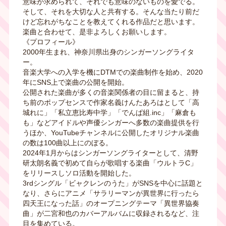
意味が求められて、それでも意味のないものを愛でる。
そして、それを大切な人と共有する。そんな当たり前だ
けど忘れがちなことを教えてくれる作品だと思います。
楽曲と合わせて、是非よろしくお願いします。
《プロフィール》
2000年生まれ、神奈川県出身のシンガーソングライタ
ー。
音楽大学への入学を機にDTMでの楽曲制作を始め、2020
年にSNS上で楽曲の公開を開始。
公開された楽曲が多くの音楽関係者の目に留まると、持
ち前のポップセンスで作家名義けんたあろはとして「高
城れに」「私立恵比寿中学」「でんぱ組.inc」「麻倉も
も」などアイドルや声優シンガーへ多数の楽曲提供を行
うほか、YouTubeチャンネルに公開したオリジナル楽曲
の数は100曲以上にのぼる。
2024年1月からはシンガーソングライターとして、清野
研太朗名義で初めて自らが歌唱する楽曲「ウルトラC」
をリリースしソロ活動を開始した。
3rdシングル「ビャクレンのうた」がSNSを中心に話題と
なり、さらにアニメ「サラリーマンが異世界に行ったら
四天王になった話」のオープニングテーマ「異世界協奏
曲」が二宮和也のカバーアルバムに収録されるなど、注
目を集めている。