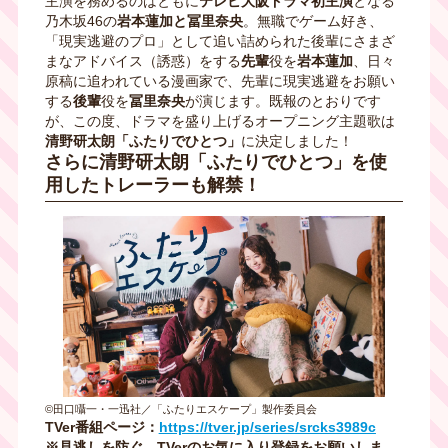
主演を務めるのはともに
テレビ大阪ドラマ初主演
となる
乃木坂46の
岩本蓮加と冨里奈央
。無職でゲーム好き、
「現実逃避のプロ」として追い詰められた後輩にさまざ
まなアドバイス（誘惑）をする
先輩
役を
岩本蓮加
、日々
原稿に追われている漫画家で、先輩に現実逃避をお願い
する
後輩
役を
冨里奈央
が演じます。既報のとおりです
が、この度、ドラマを盛り上げるオープニング主題歌は
清野研太朗「ふたりでひとつ」
に決定しました！
さらに清野研太朗「ふたりでひとつ」を使
用したトレーラーも解禁！
©田口囁一・一迅社／「ふたりエスケープ」製作委員会
TVer番組ページ：
https://tver.jp/series/srcks3989c
※見逃しを防ぐ、TVerのお気に入り登録をお願いしま