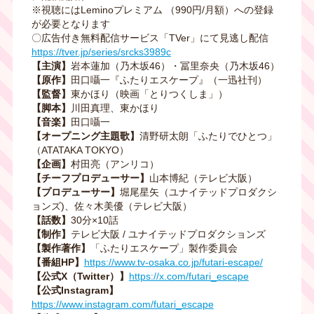
※視聴にはLeminoプレミアム （990円/月額）への登録
が必要となります
〇広告付き無料配信サービス「TVer」にて見逃し配信
https://tver.jp/series/srcks3989c
【主演】
岩本蓮加（乃木坂46）・冨里奈央（乃木坂46）
【原作】
田口囁一『ふたりエスケープ』（一迅社刊）
【監督】
東かほり（映画「とりつくしま」）
【脚本】
川田真理、東かほり
【音楽】
田口囁一
【オープニング主題歌】
清野研太朗「ふたりでひとつ」
（ATATAKA TOKYO）
【企画】
村田亮（アンリコ）
【チーフプロデューサー】
山本博紀（テレビ大阪）
【プロデューサー】
堀尾星矢（ユナイテッドプロダクシ
ョンズ)、佐々木美優（テレビ大阪）
【話数】
30分×10話
【制作】
テレビ大阪 / ユナイテッドプロダクションズ
【製作著作】
「ふたりエスケープ」製作委員会
【番組HP】
https://www.tv-osaka.co.jp/futari-escape/
【公式X（Twitter）】
https://x.com/futari_escape
【公式Instagram】
https://www.instagram.com/futari_escape