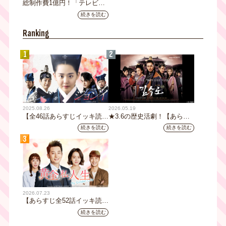
総制作費1億円！「テレビ大
阪ネクストIPプロジェクト」
続きを読む
第1弾採用企画が決定 第2弾
応募も締切
Ranking
1
2
2025.08.26
2026.05.19
【全46話あらすじイッキ読
★3.6の歴史活劇！【あらす
み】韓国ドラマ『火の女神
じ全32話イッキ読み】韓国ド
続きを読む
続きを読む
ジョンイ』｜テレビ大阪 9
ラマ『鉄の王 キム・スロ』
3
月11日（木）朝8時放送スタ
｜テレビ大阪5月20日(水)あ
ート
さ8時00分スタート【TVer配
信あり】
2026.07.23
【あらすじ全52話イッキ読
み】韓国ドラマ『黄金の私の
続きを読む
人生』｜テレビ大阪 月曜～
金曜あさ9時30分放送中