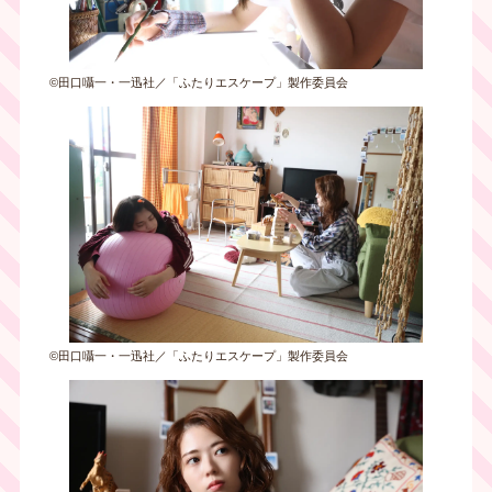
©田口囁一・一迅社／「ふたりエスケープ」製作委員会
©田口囁一・一迅社／「ふたりエスケープ」製作委員会