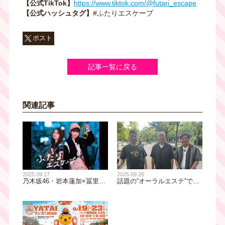
【公式TikTok】
https://www.tiktok.com/@futari_escape
【公式ハッシュタグ】
#ふたりエスケープ
ポスト
記事一覧に戻る
関連記事
2025.09.26
2025.09.17
話題の“オーラルエステ”でお
乃木坂46・岩本蓮加×冨里奈
っさん阿鼻叫喚！？ 黒田は
央ダブル主演ドラマ「ふたり
マイナス５歳若返り＆高橋克
エスケープ」、夜の街を散策
実は小顔に変身！？ 靭公園
する先輩×後輩の新ビジュア
界隈をおっさんぽ
ル＆トレーラー映像解禁！オ
ープニング主題歌は清野研太