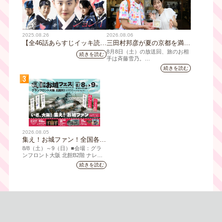
2025.08.26
2026.08.06
【全46話あらすじイッキ読
三田村邦彦が夏の京都を満喫
み】韓国ドラマ『火の女神
｜太っ腹な「無限朝食」、住
8月8日（土）の放送回、旅のお相
続きを読む
ジョンイ』｜テレビ大阪 9
宅街の隠れ家・角打ち、売り
手は斉藤雪乃。
月11日（木）朝8時放送スタ
切れ御免の夏の名物を堪能！
続きを読む
「おとな旅あるき旅」は毎週土曜
ート
三田村大絶賛！暑い時こそ食
3
夕方6:30～放送。三田村邦彦が訪
べたい絶品四川料理も
れた先の土地を歩いて、地元の美
味や美酒、風景を味わい、そして
地元の人々とのふれあいの中から
感じたことを伝える“おとなのため
の”旅番組です。
今回は夏の京都へ。五感で愉し
2026.08.05
む、雅な伝統×心潤す美味いもん
集え！お城ファン！全国各地
のお城PRブースが群雄割
8/8（⼟）～9（日）■会場：グラ
拠！『大阪・お城フェス
ンフロント⼤阪 北館B2階 ナレッ
ジキャピタル コングレコンベンシ
2026』、いよいよ8/8（土）
続きを読む
ョンセンター ⼤⼈ 前売1,400円
から開催！
（当⽇1,600円) 中⾼⽣ 前売800円
（当⽇1,000円）