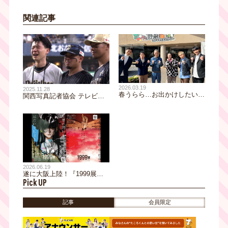
関連記事
2026.03.19
2025.11.28
春うらら…お出かけしたい！
関西写真記者協会 テレビ・
けど、何かと値段が高くて遠
ニュース映画の部 スポーツ
出はちょっと・・・そこで！
部門にてテレビ大阪が銀賞受
近くて楽しい、そして美味し
賞！
い「道の駅」はいかが？西川
きよし師匠と大阪の道の駅を
完全網羅！！
2026.06.19
遂に大阪上陸！『1999展』
Pick UP
オリジナルグッズの販売決
定！！
記事
会員限定