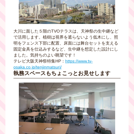
大川に面した５階のTVOテラスは、天神祭の生中継など
で活用します。
植樹は視界を遮
らないよう低木にし、照
明をフェンス下部
に配置、床面には舞台セットを支える
固定
金具を仕込みするなど、生中継を想定した設計にし
ました。気持ちのよい眺望です！
テレビ大阪天神祭特集HP：
https://www.tv-
osaka.co.jp/tenjinmatsuri/
執務スペースもちょこっとお見せします