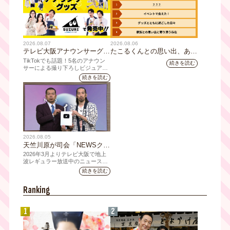
2026.08.07
2026.08.06
テレビ大阪アナウンサーグッ
たこるくんとの思い出、あり
ズの新商品 8月8日(土)に発
ますか？会員のみなさんに聞
TikTokでも話題！5名のアナウン
続きを読む
売！ テーマは「個性全開」5
いてみました
サーによる撮り下ろしビジュアル
を使用した新グッズを発売
人それぞれの"らしさ"を詰め
続きを読む
込んだアイテムが登場
2026.08.05
天竺川原が司会「NEWSクラ
イシス」チャンネル登録者数
2026年3月よりテレビ大阪で地上
10万人突破！テレビ大阪の番
波レギュラー放送中のニュース番
組「NEWSクライシス」が、この
組史上最速記録を更新
続きを読む
たび2026年7月12日(日)に、
YouTubeチャンネル登録者数10万
Ranking
人を達成しました。
1
2