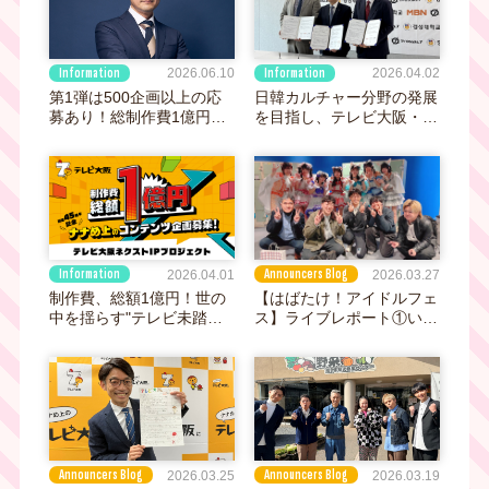
Information
Information
2026.04.02
2026.06.10
日韓カルチャー分野の発展
第1弾は500企画以上の応
を目指し、テレビ大阪・メ
募あり！総制作費1億円
イル放送（MBN）・慶星
「テレビ大阪ネクストIPプ
大学が業務協約（MOU）
ロジェクト」第2弾も企画
を締結
募集中｜締切7月31日
（金）
Information
Announcers Blog
2026.04.01
2026.03.27
制作費、総額1億円！世の
【はばたけ！アイドルフェ
中を揺らす"テレビ未踏領
ス】ライブレポート①いつ
域"の次世代企画アイデア
でもどこでもパーティー
を公募！45周年を迎えるテ
に！愉快でかわいい「おち
レビ大阪が本気の挑戦へ
ゃメンタル☆パーティー」
のワンマンライブに行って
きました！
Announcers Blog
Announcers Blog
2026.03.25
2026.03.19