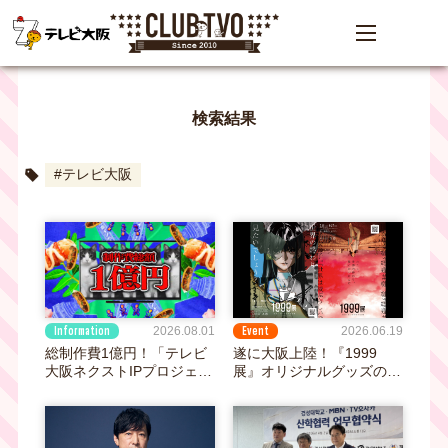
検索結果
#テレビ大阪
Information
Event
2026.08.01
2026.06.19
総制作費1億円！「テレビ
遂に大阪上陸！『1999
大阪ネクストIPプロジェク
展』オリジナルグッズの販
ト」第1弾採用企画が決
売決定！！
定 第2弾応募も締切