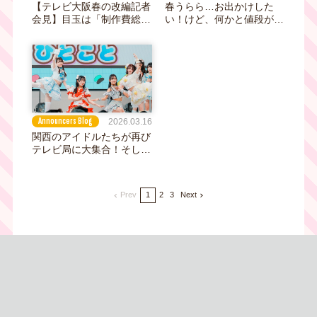
【テレビ大阪春の改編記者
春うらら…お出かけした
会見】目玉は「制作費総額
い！けど、何かと値段が高
1億円プロジェクト」！！
くて遠出はちょっと・・・
でも、福谷アナが喜んだの
そこで！近くて楽しい、そ
は「テレビ大阪新聞」の一
して美味しい「道の駅」は
面ジャック！？
いかが？西川きよし師匠と
大阪の道の駅を完全網
羅！！
Announcers Blog
2026.03.16
関西のアイドルたちが再び
テレビ局に大集合！そして
コラボ祭り！！毎週水曜深
夜からレギュラー番組もス
タート！！！「テレビ大阪
Prev
1
2
3
Next
は本気でアイドルたちを推
していきます。」