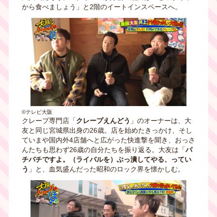
から食べましょう」と2階のイートインスペースへ。
©テレビ大阪
クレープ専門店「
クレープえんどう
」のオーナーは、大
友と同じ宮城県出身の26歳。店を始めたきっかけ、そし
ていまや国内外4店舗へと広がった快進撃を聞き、おっさ
んたちも思わず26歳の自分たちを振り返る。大友は「
バ
チバチですよ。（ライバルを）ぶっ潰してやる、ってい
う
」と、血気盛んだった昭和のロック界を懐かしむ。