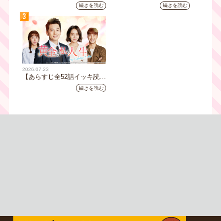
じ全32話イッキ読み】韓国ド
み】韓国ドラマ『火の女神
続きを読む
続きを読む
ラマ『鉄の王 キム・スロ』
ジョンイ』｜テレビ大阪 9
3
｜テレビ大阪5月20日(水)あ
月11日（木）朝8時放送スタ
さ8時00分スタート【TVer配
ート
信あり】
2026.07.23
【あらすじ全52話イッキ読
み】韓国ドラマ『黄金の私の
続きを読む
人生』｜テレビ大阪 月曜～
金曜あさ9時30分放送中