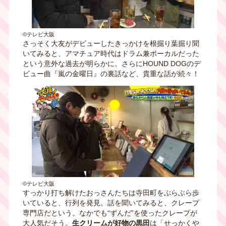
©テレビ大阪
さっそく大友がデビューしたきっかけを根掘り葉掘り聞
いてみると、アマチュア時代はドラム兼ボーカルだった
という意外な過去が明らかに。さらにHOUND DOGのデ
ビュー曲『嵐の金曜日』の裏話など、貴重な話が続々！
©テレビ大阪
すっかり打ち解けたおっさんたちは寺田町をぶらぶら歩
いていると、行列を発見。話を聞いてみると、クレープ
専門店だという。なかでも“ずんだ”を使ったクレープが
大人気だそう。
生クリームが好物の黒田
は「せっかくや