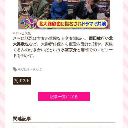
©テレビ大阪
さらに話題は大友の華麗なる交友関係へ。
西田敏行
や
北
大路欣也
など、大御所俳優から寵愛を受けた話や、家族
ぐるみの付き合いだという
氷室京介
と麻雀でのエピソー
ドを明かす。
#大阪おっさんぽ
ポスト
記事一覧に戻る
関連記事