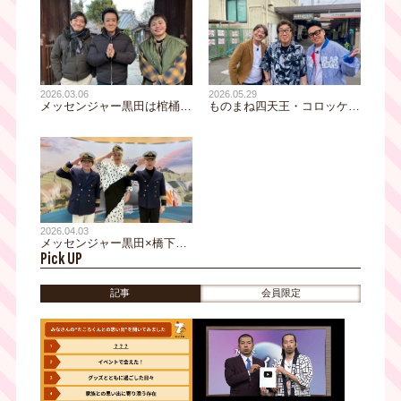
2026.05.29
2026.03.06
ものまね四天王・コロッケ無
メッセンジャー黒田は棺桶体
双！ 爆笑ものまね連発でメ
験、HOUND DOG大友康平が
ッセンジャー黒田＆宮川大輔
考える“墓じまい”とは……大
が腹筋崩壊！ ローカル線
阪・谷町九丁目でおっさんぽ
「水間鉄道」の運転体験に大
終活スペシャル！
興奮！ 大阪・貝塚をおっさ
んぽ
2026.04.03
メッセンジャー黒田×橋下徹
Pick UP
×ナジャ・グランディーバが
大阪ベイエリア・南港をおっ
さんぽ！ナジャ衝撃告白「52
記事
会員限定
年間恋人いない」