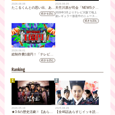
2026.08.06
2026.08.05
たこるくんとの思い出、あり
天竺川原が司会「NEWSクラ
ますか？会員のみなさんに聞
イシス」チャンネル登録者数
2026年3月よりテレビ大阪で地上
続きを読む
いてみました
10万人突破！テレビ大阪の番
波レギュラー放送中のニュース番
組「NEWSクライシス」が、この
組史上最速記録を更新
続きを読む
たび2026年7月12日(日)に、
YouTubeチャンネル登録者数10万
人を達成しました。
2026.08.01
総制作費1億円！「テレビ大
阪ネクストIPプロジェクト」
続きを読む
第1弾採用企画が決定 第2弾
応募も締切
Ranking
1
2
2026.05.19
2025.08.26
★3.6の歴史活劇！【あらす
【全46話あらすじイッキ読