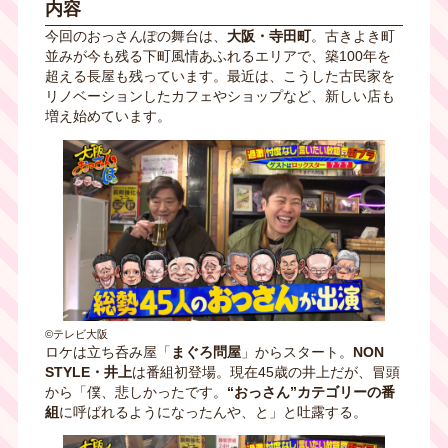
内容
今回のおっさんぽの舞台は、
大阪・寺田町
。古きよき町
並みが今も残る下町風情あふれるエリアで、築100年を
超える長屋も残っています。最近は、こうした古民家を
リノベーションしたカフェやショップなど、新しい店も
増え始めています。
©テレビ大阪
ロケは立ち呑み屋「
まぐろ問屋
」からスタート。
NON
STYLE・井上
は番組初登場。現在45歳の井上だが、冒頭
から「僕、悲しかったです。
“おっさん”カテゴリーの番
組
に呼ばれるようになったんや、と」と吐露する。