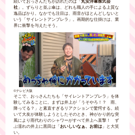
続いておっさんたちが訪れたのは「
丸安洋傘株式会
社
」。ずらりと並ぶ傘は、どれも職人の手による上質な
逸品ばかり。なかでも注目は、雨音がほとんどしないと
いう「サイレントアンブレラ」。画期的な仕掛けは、業
界に衝撃を与えたそう。
©テレビ大阪
そこで、おっさんたちも「サイレントアンブレラ」を体
験してみることに。まずは井上が「うそやろ！？ 雨、
降ってる？」と素直すぎるリアクションで驚愕する。続
いて大友が体験しようとしたそのとき、神がかり的な突
風により雨代わりのシャワーがすべて井上へ直撃！ ず
ぶ濡れの井上に黒田は「
おいしいなぁ、お前は
」と大笑
い。