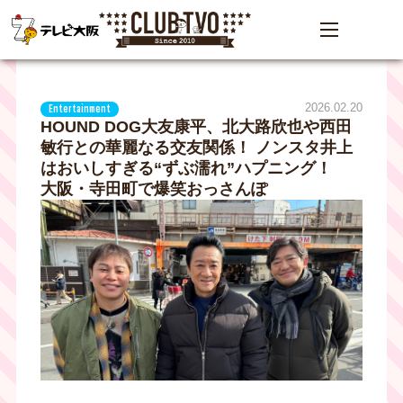
2026.02.20
Entertainment
HOUND DOG大友康平、北大路欣也や西田
敏行との華麗なる交友関係！ ノンスタ井上
はおいしすぎる“ずぶ濡れ”ハプニング！
大阪・寺田町で爆笑おっさんぽ