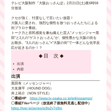
テレビ大阪制作『大阪おっさんぽ』2月21日(土)夜6時58
分放送
クセが強く、忖度なしで言いたい放題！
大阪人に愛され、強烈な個性を放つおっさんたちによる
街ブラロケ番組。
トーク力と庶民感覚を兼ね備えた芸人"メッセンジャー黒
田"と2人の"ゲストおっさん"が、個性豊かな大阪の街を
お散歩。"3人のおっさん"×"大阪の街"で一体どんな化学反
応が起きるのか！？
目 次
出演
内容
出演
黒田有（メッセンジャー）
大友康平（HOUND DOG）
井上裕介（NON STYLE）
〇番組HP
https://www.tv-osaka.co.jp/ip4/ossampo/
〇番組TVerページ（放送終了後無料見逃し配信中）
https://tver.jp/series/sr8p2y7g9m