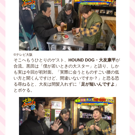
©テレビ大阪
そこへもうひとりのゲスト、
HOUND DOG・大友康平
が
合流。黒田は「僕が若いときの大スター」と語り、しか
も実は今回が初対面。「実際に会うとものすごい腰の低
い方と聞くんですけど、間違いないですか？」と恐る恐
る尋ねると、大友は間髪入れずに「
足が短いんですよ
」
とボケる。