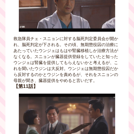
救急隊員チェ・スニョンに対する脳死判定委員会が開か
れ、脳死判定が下される。その頃、無期懲役囚の治療に
あたっていたウンジェはもはや腎臓移植しか治療方法が
なくなる。スニョンが臓器提供登録をしていたと知った
ウンジェは腎臓を提供してもらえないかと考えるが、こ
れを聞いたウジンは大反対。ウンジェは無期懲役囚だか
ら反対するのかとウジンを責めるが、それをスニョンの
母親が聞き、臓器提供をやめると言いだす。
【第11話】