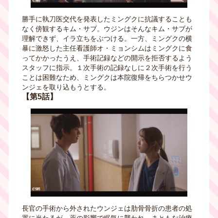
勝手に執刀医交代を発表したミングクに抗議することも
なく傍観するキム・サブ。ウジンはそんなキム・サブが
理解できず、イラ立ちをぶつける。一方、ミングクの横
暴に激怒した主任看護師オ・ミョンシムはミングクに食
ってかかったうえ、手術記録などの開示を拒否するよう
スタッフに指示。１次手術の記録なしに２次手術を行う
ことは困難なため、ミングクは本院復帰をちらつかせウ
ンジェを取り込もうとする。
【第5話】
長官の手術から外されたウンジェは肋骨骨折の患者の処
置に当たるが、薬の影響で眠気に襲われ、まともな治療