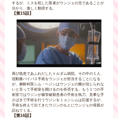
するが、ミスを犯した医者がウンジェの兄であることが
分かり、激しく動揺する。
【第15話】
再び急患であふれだしたトルダム病院。その中の１人、
冠動脈バイパス手術をウンジェが担当することになる
が、麻酔科医シム・ヘジンはウンジェの腕が信じられな
いと言って手術室を開けるのを拒否する。もう１つの手
術室ではウジンが腸管破裂患者の手術を執刀。見事な手
さばきで手術を行うウジンをミョンシムは応援するが、
手術を終えて出てきたウジンのもとにウンジェの母親が
訪ねてくる。
【第16話】