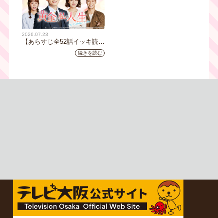
2026.07.23
【あらすじ全52話イッキ読
み】韓国ドラマ『黄金の私の
続きを読む
人生』｜テレビ大阪 月曜～
金曜あさ9時30分放送中