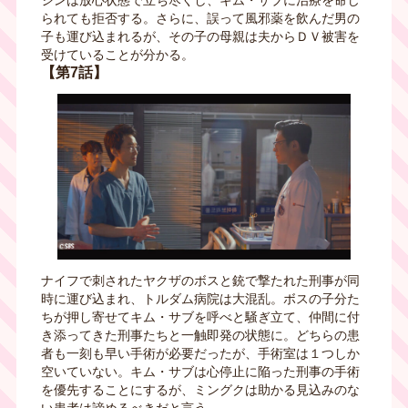
ジンは放心状態で立ち尽くし、キム・サブに治療を命じ
られても拒否する。さらに、誤って風邪薬を飲んだ男の
子も運び込まれるが、その子の母親は夫からＤＶ被害を
受けていることが分かる。
【第7話】
ナイフで刺されたヤクザのボスと銃で撃たれた刑事が同
時に運び込まれ、トルダム病院は大混乱。ボスの子分た
ちが押し寄せてキム・サブを呼べと騒ぎ立て、仲間に付
き添ってきた刑事たちと一触即発の状態に。どちらの患
者も一刻も早い手術が必要だったが、手術室は１つしか
空いていない。キム・サブは心停止に陥った刑事の手術
を優先することにするが、ミングクは助かる見込みのな