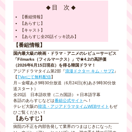
目 次
【番組情報】
【あらすじ】
【キャスト】
【あらすじ全20話イッキ読み】
【番組情報】
国内最大級の映画・ドラマ・アニメのレビューサービス
「Filmarks（フィルマークス）」で★4.2の高評価
（2026年6月15日現在）を得る韓国ドラマ！
アジアドラマタイム第2部『
浪漫ドクター キム・サブ2
』
【
TVerにて無料配信
】
月～金曜あさ9時30分放送（6月24日(水)あさ9時30分放
送スタート）
全20話
日本語吹替
（二カ国語）＋日本語字幕
各話のあらすじなどは
番組公式サイト
へ！
テレビ大阪の
韓流・アジアドラマタイムWEBサイト
もぜ
ひご覧ください！
【あらすじ】
病院の不正を内部告発して業界のつまはじきになった