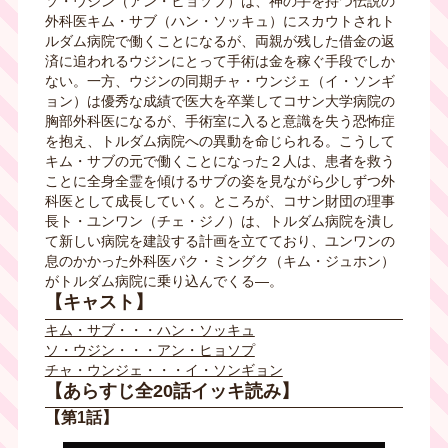
ソ・ウジン（アン・ヒョソプ）は、神の手を持つ伝説の
外科医キム・サブ（ハン・ソッキュ）にスカウトされト
ルダム病院で働くことになるが、両親が残した借金の返
済に追われるウジンにとって手術は金を稼ぐ手段でしか
ない。一方、ウジンの同期チャ・ウンジェ（イ・ソンギ
ョン）は優秀な成績で医大を卒業してコサン大学病院の
胸部外科医になるが、手術室に入ると意識を失う恐怖症
を抱え、トルダム病院への異動を命じられる。こうして
キム・サブの元で働くことになった２人は、患者を救う
ことに全身全霊を傾けるサブの姿を見ながら少しずつ外
科医として成長していく。ところが、コサン財団の理事
長ト・ユンワン（チェ・ジノ）は、トルダム病院を潰し
て新しい病院を建設する計画を立てており、ユンワンの
息のかかった外科医パク・ミングク（キム・ジュホン）
がトルダム病院に乗り込んでくる
―
。
【キャスト】
キム・サブ・・・ハン・ソッキュ
ソ・ウジン・・・アン・ヒョソプ
チャ・ウンジェ・・・イ・ソンギョン
【あらすじ全20話イッキ読み】
【第1話】