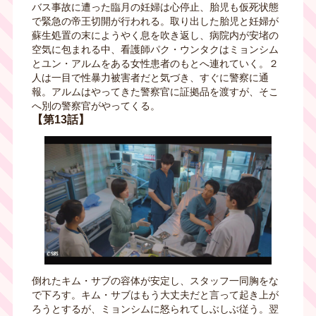
バス事故に遭った臨月の妊婦は心停止、胎児も仮死状態
で緊急の帝王切開が行われる。取り出した胎児と妊婦が
蘇生処置の末にようやく息を吹き返し、病院内が安堵の
空気に包まれる中、看護師パク・ウンタクはミョンシム
とユン・アルムをある女性患者のもとへ連れていく。２
人は一目で性暴力被害者だと気づき、すぐに警察に通
報。アルムはやってきた警察官に証拠品を渡すが、そこ
へ別の警察官がやってくる。
【第13話】
倒れたキム・サブの容体が安定し、スタッフ一同胸をな
で下ろす。キム・サブはもう大丈夫だと言って起き上が
ろうとするが、ミョンシムに怒られてしぶしぶ従う。翌