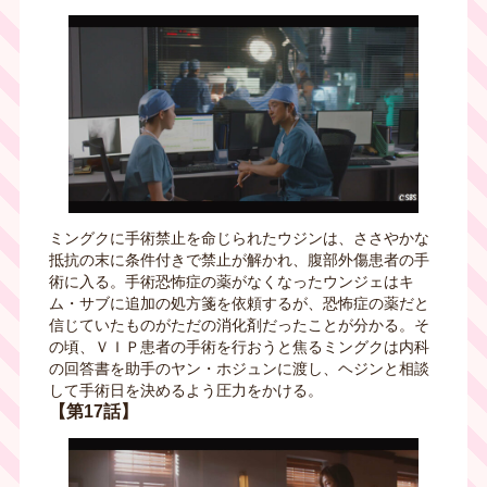
ミングクに手術禁止を命じられたウジンは、ささやかな
抵抗の末に条件付きで禁止が解かれ、腹部外傷患者の手
術に入る。手術恐怖症の薬がなくなったウンジェはキ
ム・サブに追加の処方箋を依頼するが、恐怖症の薬だと
信じていたものがただの消化剤だったことが分かる。そ
の頃、ＶＩＰ患者の手術を行おうと焦るミングクは内科
の回答書を助手のヤン・ホジュンに渡し、ヘジンと相談
して手術日を決めるよう圧力をかける。
【第17話】