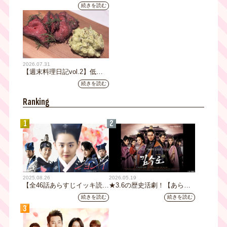
組「NEWSクライシス」が、この
組史上最速記録を更新
応募も締切
続きを読む
たび2026年7月12日(日)に、
YouTubeチャンネル登録者数10万
人を達成しました。
2026.07.31
【週末料理日記vol.2】低温
調理機で作るローストビーフ
続きを読む
レシピ
Ranking
1
2
2025.08.26
2026.05.19
【全46話あらすじイッキ読
★3.6の歴史活劇！【あらす
み】韓国ドラマ『火の女神
じ全32話イッキ読み】韓国ド
続きを読む
続きを読む
ジョンイ』｜テレビ大阪 9
ラマ『鉄の王 キム・スロ』
3
月11日（木）朝8時放送スタ
｜テレビ大阪5月20日(水)あ
ート
さ8時00分スタート【TVer配
信あり】