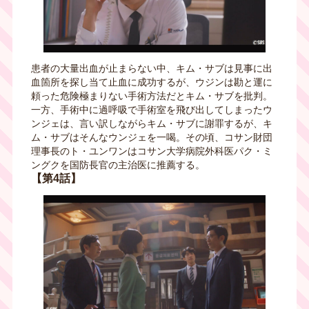
患者の大量出血が止まらない中、キム・サブは見事に出
血箇所を探し当て止血に成功するが、ウジンは勘と運に
頼った危険極まりない手術方法だとキム・サブを批判。
一方、手術中に過呼吸で手術室を飛び出してしまったウ
ンジェは、言い訳しながらキム・サブに謝罪するが、キ
ム・サブはそんなウンジェを一喝。その頃、コサン財団
理事長のト・ユンワンはコサン大学病院外科医パク・ミ
ングクを国防長官の主治医に推薦する。
【第4話】