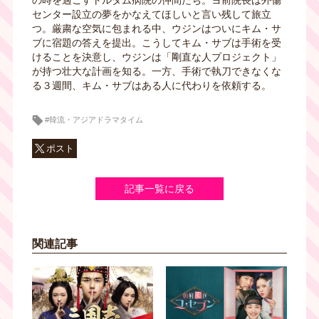
の時を過ごすトルダム病院の仲間たち。ヨ前院長は外傷
センター設立の夢をかなえてほしいと言い残して旅立
つ。厳粛な空気に包まれる中、ウジンはついにキム・サ
ブに宿題の答えを提出。こうしてキム・サブは手術を受
けることを決意し、ウジンは「剛直な人プロジェクト」
が持つ壮大な計画を知る。一方、手術で執刀できなくな
る３週間、キム・サブはある人に代わりを依頼する。
#韓流・アジアドラマタイム
ポスト
記事一覧に戻る
関連記事