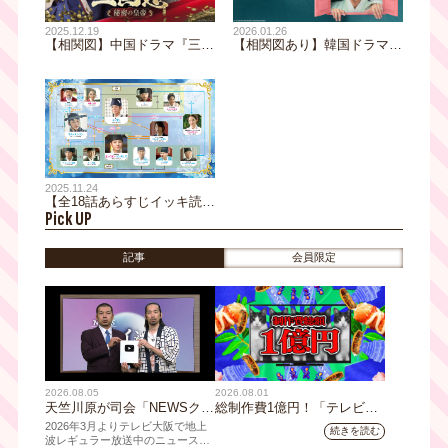
2025.12.19
2026.01.26
【相関図】中国ドラマ『三国
【相関図あり】韓国ドラマ
志 秘密の皇帝』｜大胆な設
『朝鮮心医ユ・セプン』｜心
定と史実を融合させたもう一
に傷を抱えた天才医師が“心
つの「三国志」！｜テレビ大
医”として成長する姿を描く
阪 月～金曜あさ8時放送
ヒューマン医療時代劇！｜テ
【TVerあり】
レビ大阪 2月3日（火）朝9時
30分放送スタート！【TVer
配信あり】
2025.11.24
【全18話あらすじイッキ読
Pick UP
み・相関図あり】韓国ドラマ
『雲が描いた月明り』男装女
子に舞い降りた運命の恋！？
記事
会員限定
｜テレビ大阪 月～金曜あさ
９時30分放送中
2026.08.05
2026.08.01
天竺川原が司会「NEWSクラ
総制作費1億円！「テレビ大
イシス」チャンネル登録者数
阪ネクストIPプロジェクト」
2026年3月よりテレビ大阪で地上
続きを読む
10万人突破！テレビ大阪の番
第1弾採用企画が決定 第2弾
波レギュラー放送中のニュース番