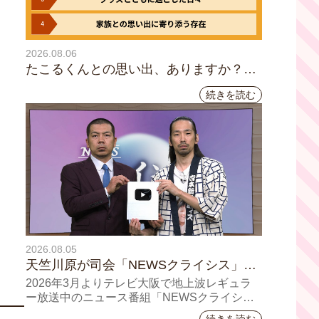
2026.08.06
たこるくんとの思い出、ありますか？会
員のみなさんに聞いてみました
続きを読む
2026.08.05
天竺川原が司会「NEWSクライシス」チ
ャンネル登録者数10万人突破！テレビ大
2026年3月よりテレビ大阪で地上波レギュラ
阪の番組史上最速記録を更新
ー放送中のニュース番組「NEWSクライシ
ス」が、このたび2026年7月12日(日)に、