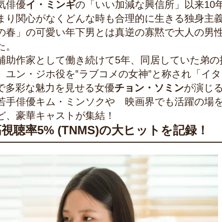
気俳優
イ・ミンギ
の「いい加減な興信所」以来10
まり関心がなくどんな時も合理的に生きる独身主
の春」の可愛い年下男とは真逆の寡黙で大人の男
た。
補助作家として働き続けて5年、同居していた弟の
、ユン・ジホ役を‟ラブコメの女神”と称され「イタ
々の作品で多彩な魅力を見せる女優
チョン・ソミン
が演じ
若手俳優キム・ミンソクや 映画界でも活躍の場
ど、豪華キャストが集結！
聴率5% (TNMS)の大ヒットを記録！