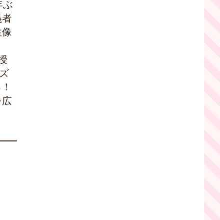
年ぶ
義者
性像
授
ズ
る！
を広