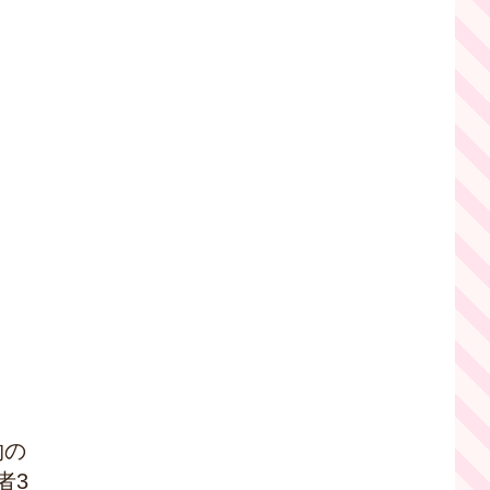
物の
者3