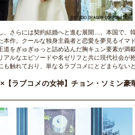
し、さらには契約結婚へと進む展開…。本国で、
た本作。クールな独身主義者と恋愛を夢見るイマ
王道をぎゅぎゅっと詰め込んだ胸キュン要素が満
リアルなエピソードや名ゼリフと共に現代社会が
にも触れており、単なるラブコメにとどまらない
×【ラブコメの女神】チョン・ソミン豪