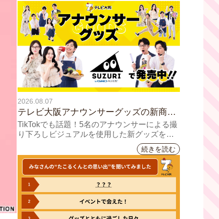
2026.08.07
テレビ大阪アナウンサーグッズの新商品
8月8日(土)に発売！ テーマは「個性全
TikTokでも話題！5名のアナウンサーによる撮
開」5人それぞれの"らしさ"を詰め込んだ
り下ろしビジュアルを使用した新グッズを発
売
アイテムが登場
続きを読む