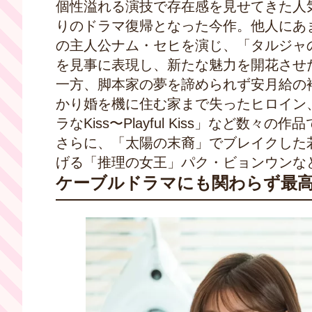
個性溢れる演技で存在感を見せてきた人
りのドラマ復帰となった今作。他人にあ
の主人公ナム・セヒを演じ、「タルジャ
を見事に表現し、新たな魅力を開花させ
一方、脚本家の夢を諦められず安月給の
かり婚を機に住む家まで失ったヒロイン
ラなKiss〜Playful Kiss」など数
さらに、「太陽の末裔」でブレイクした
げる「推理の女王」パク・ビョンウンな
ケーブルドラマにも関わらず最高視