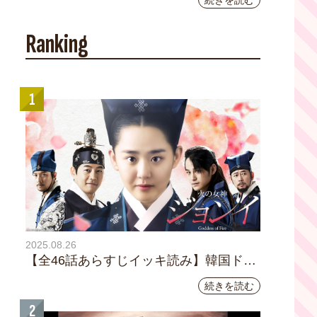
続きを読む
YouTubeチャンネル登録者数10万人を達成し
ました。
Ranking
1
2025.08.26
【全46話あらすじイッキ読み】韓国ドラ
マ『火の女神 ジョンイ』｜テレビ大阪
続きを読む
9月11日（木）朝8時放送スタート
2