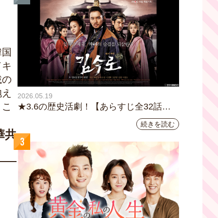
韓国
ドキ
載の
抱え
2026.05.19
とこ
★3.6の歴史活劇！【あらすじ全32話イ
ッキ読み】韓国ドラマ『鉄の王 キム・
続きを読む
スロ』｜テレビ大阪5月20日(水)あさ8時
華共
3
00分スタート【TVer配信あり】