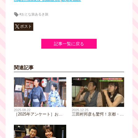
#おとな旅あるき旅
ポスト
記事一覧に戻る
関連記事
2025.12.25
2025.08.22
三田村邦彦も驚愕！京都・錦
［2025年アンケート］おと
市場すぐ、築100年の八百屋
な旅の未公開映像を見ていま
をリノベしたお洒落スタンド
すか？ 番組の余韻とちょっ
バー｜おとな旅後追い旅
と笑える内容が楽しいと好
評⁉｜おとな旅倶楽部