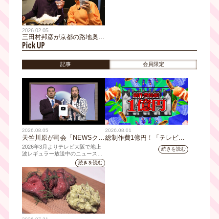
2026.02.05
三田村邦彦が京都の路地奥を
Pick UP
巡るおとな旅！角打ち・大衆
酒場・おばんざいで昼のみ！
知らないとたどり着けない名
記事
会員限定
店で激ウマ料理に感激!!
2026.08.05
2026.08.01
天竺川原が司会「NEWSクラ
総制作費1億円！「テレビ大
イシス」チャンネル登録者数
阪ネクストIPプロジェクト」
2026年3月よりテレビ大阪で地上
続きを読む
10万人突破！テレビ大阪の番
第1弾採用企画が決定 第2弾
波レギュラー放送中のニュース番
組「NEWSクライシス」が、この
組史上最速記録を更新
応募も締切
続きを読む
たび2026年7月12日(日)に、
YouTubeチャンネル登録者数10万
人を達成しました。