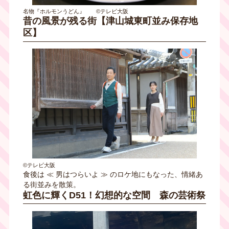
名物『ホルモンうどん』 ©テレビ大阪
昔の風景が残る街【津山城東町並み保存地
区】
©テレビ大阪
食後は ≪ 男はつらいよ ≫ のロケ地にもなった、情緒あ
る街並みを散策。
虹色に輝くD51！幻想的な空間 森の芸術祭