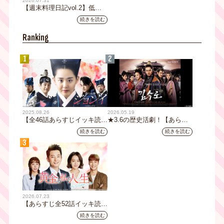
2026.07.31
【週末料理日記vol.2】低温
調理機で作るローストビーフ
続きを読む
レシピ
Ranking
1
2
2025.08.26
2026.05.19
【全46話あらすじイッキ読
★3.6の歴史活劇！【あらす
み】韓国ドラマ『火の女神
じ全32話イッキ読み】韓国ド
続きを読む
続きを読む
ジョンイ』｜テレビ大阪 9
ラマ『鉄の王 キム・スロ』
3
月11日（木）朝8時放送スタ
｜テレビ大阪5月20日(水)あ
ート
さ8時00分スタート【TVer配
信あり】
2026.07.23
【あらすじ全52話イッキ読
み】韓国ドラマ『黄金の私の
続きを読む
人生』｜テレビ大阪 月曜～