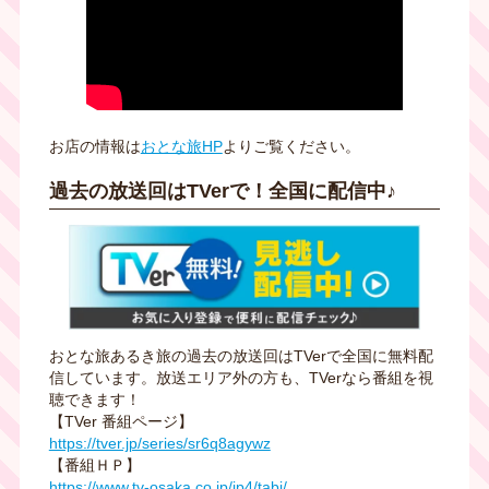
お店の情報は
おとな旅HP
よりご覧ください。
過去の放送回はTVerで！全国に配信中♪
おとな旅あるき旅の過去の放送回はTVerで全国に無料配
信しています。放送エリア外の方も、TVerなら番組を視
聴できます！
【TVer 番組ページ】
https://tver.jp/series/sr6q8agywz
【番組ＨＰ】
https://www.tv-osaka.co.jp/ip4/tabi/