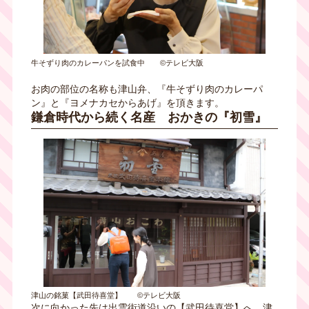
牛そずり肉のカレーパンを試食中 ©テレビ大阪
お肉の部位の名称も津山弁、『牛そずり肉のカレーパ
ン』と『ヨメナカセからあげ』を頂きます。
鎌倉時代から続く名産 おかきの『初雪』
津山の銘菓【武田待喜堂】 ©テレビ大阪
次に向かった先は出雲街道沿いの【武田待喜堂】へ。津