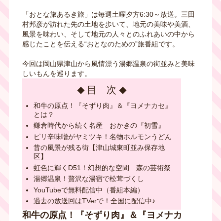
「おとな旅あるき旅」は毎週土曜夕方6:30～放送。三田
村邦彦が訪れた先の土地を歩いて、地元の美味や美酒、
風景を味わい、そして地元の人々とのふれあいの中から
感じたことを伝える“おとなのための”旅番組です。
今回は岡山県津山から風情漂う湯郷温泉の街並みと美味
しいもんを巡ります。
目 次
和牛の原点！『そずり肉』＆『ヨメナカセ』
とは？
鎌倉時代から続く名産 おかきの『初雪』
ピリ辛味噌がヤミツキ！名物ホルモンうどん
昔の風景が残る街【津山城東町並み保存地
区】
虹色に輝くD51！幻想的な空間 森の芸術祭
湯郷温泉！贅沢な湯宿で松茸づくし
YouTubeで無料配信中（番組本編）
過去の放送回はTVerで！全国に配信中♪
和牛の原点！『そずり肉』＆『ヨメナカ