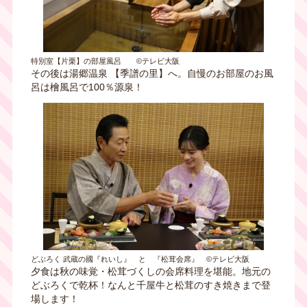
特別室【片栗】の部屋風呂 ©テレビ大阪
その後は湯郷温泉 【季譜の里】へ。自慢のお部屋のお風
呂は檜風呂で100％源泉！
どぶろく 武蔵の國『れいし』 と 『松茸会席』 ©テレビ大阪
夕食は秋の味覚・松茸づくしの会席料理を堪能。地元の
どぶろくで乾杯！なんと千屋牛と松茸のすき焼きまで登
場します！