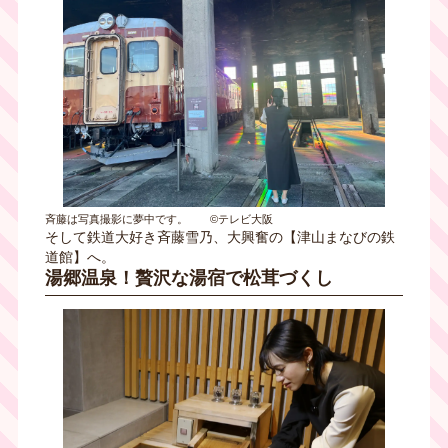
斉藤は写真撮影に夢中です。 ©テレビ大阪
そして鉄道大好き斉藤雪乃、大興奮の【津山まなびの鉄
道館】へ。
湯郷温泉！贅沢な湯宿で松茸づくし