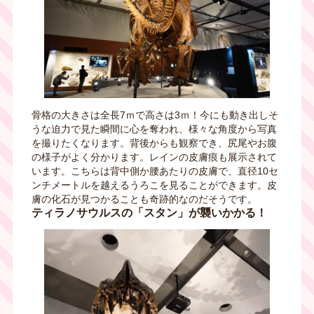
骨格の大きさは全長
7
ｍで高さは
3
ｍ！今にも動き出しそ
うな迫力で見た瞬間に心を奪われ、様々な角度から写真
を撮りたくなります。背後からも観察でき、尻尾やお腹
の様子がよく分かります。レインの皮膚痕も展示されて
います。こちらは背中側か腰あたりの皮膚で、直径
10
セ
ンチメートルを越えるうろこを見ることができます。皮
膚の化石が見つかることも奇跡的なのだそうです。
ティラノサウルスの「スタン」が襲いかかる！