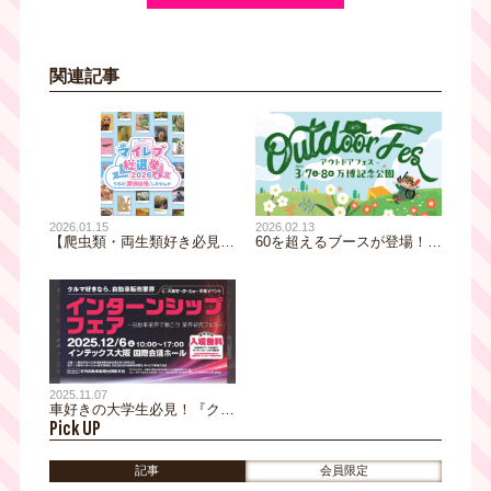
関連記事
2026.01.15
2026.02.13
【爬虫類・両生類好き必見】
60を超えるブースが登場！
日本初！エキゾチックアニマ
【アウトドアフェス2026】3
ルNo.1を決める『マイレプ総
月7日・8日開催！大阪・万博
選挙』開催！ レプタイルズ
記念公園でアウトドアの魅力
フィーバー 2026 Winter
を体感♪
2025.11.07
車好きの大学生必見！『クル
Pick UP
マ好きなら、自動車販売業
界 インターンシップフェア
～自動車業界で働こう！業界
記事
会員限定
研究フェス～』がインテック