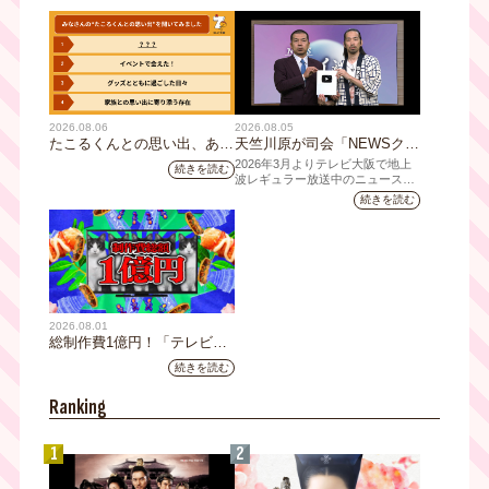
ス大阪にて『大阪モーターシ
ョー』と同時開催！
2026.08.06
2026.08.05
たこるくんとの思い出、あり
天竺川原が司会「NEWSクラ
ますか？会員のみなさんに聞
イシス」チャンネル登録者数
2026年3月よりテレビ大阪で地上
続きを読む
いてみました
10万人突破！テレビ大阪の番
波レギュラー放送中のニュース番
組「NEWSクライシス」が、この
組史上最速記録を更新
続きを読む
たび2026年7月12日(日)に、
YouTubeチャンネル登録者数10万
人を達成しました。
2026.08.01
総制作費1億円！「テレビ大
阪ネクストIPプロジェクト」
続きを読む
第1弾採用企画が決定 第2弾
応募も締切
Ranking
1
2