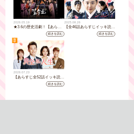
2026.05.19
2025.08.26
★3.6の歴史活劇！【あらす
【全46話あらすじイッキ読
じ全32話イッキ読み】韓国ド
み】韓国ドラマ『火の女神
続きを読む
続きを読む
ラマ『鉄の王 キム・スロ』
ジョンイ』｜テレビ大阪 9
3
｜テレビ大阪5月20日(水)あ
月11日（木）朝8時放送スタ
さ8時00分スタート【TVer配
ート
信あり】
2026.07.23
【あらすじ全52話イッキ読
み】韓国ドラマ『黄金の私の
続きを読む
人生』｜テレビ大阪 月曜～
金曜あさ9時30分放送中