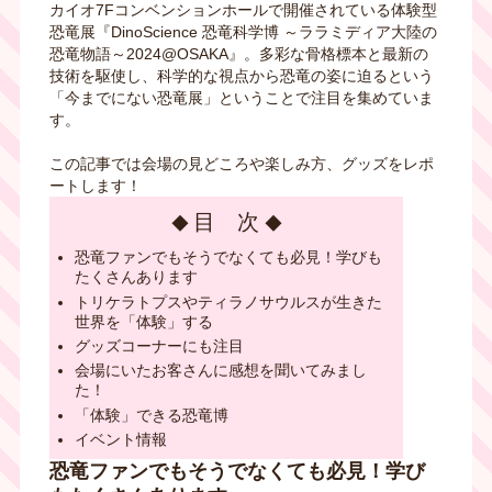
カイオ7Fコンベンションホールで開催されている体験型
恐竜展『DinoScience 恐竜科学博 ～ララミディア大陸の
恐竜物語～2024@OSAKA』。多彩な骨格標本と最新の
技術を駆使し、科学的な視点から恐竜の姿に迫るという
「今までにない恐竜展」ということで注目を集めていま
す。
この記事では会場の見どころや楽しみ方、グッズをレポ
ートします！
目 次
恐竜ファンでもそうでなくても必見！学びも
たくさんあります
トリケラトプスやティラノサウルスが生きた
世界を「体験」する
グッズコーナーにも注目
会場にいたお客さんに感想を聞いてみまし
た！
「体験」できる恐竜博
イベント情報
恐竜ファンでもそうでなくても必見！学び