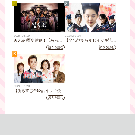
1
2
2026.05.19
2025.08.26
★3.6の歴史活劇！【あらす
【全46話あらすじイッキ読
じ全32話イッキ読み】韓国ド
み】韓国ドラマ『火の女神
続きを読む
続きを読む
ラマ『鉄の王 キム・スロ』
ジョンイ』｜テレビ大阪 9
3
｜テレビ大阪5月20日(水)あ
月11日（木）朝8時放送スタ
さ8時00分スタート【TVer配
ート
信あり】
2026.07.23
【あらすじ全52話イッキ読
み】韓国ドラマ『黄金の私の
続きを読む
人生』｜テレビ大阪 月曜～
金曜あさ9時30分放送中