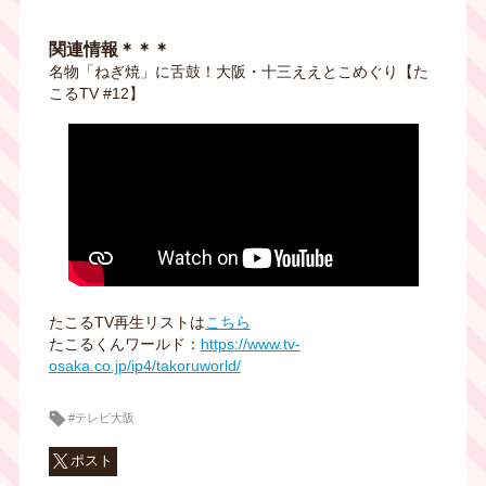
関連情報＊＊＊
名物「ねぎ焼」に舌鼓！大阪・十三ええとこめぐり【た
こるTV #12】
たこるTV再生リストは
こちら
たこるくんワールド：
https://www.tv-
osaka.co.jp/ip4/takoruworld/
#テレビ大阪
ポスト