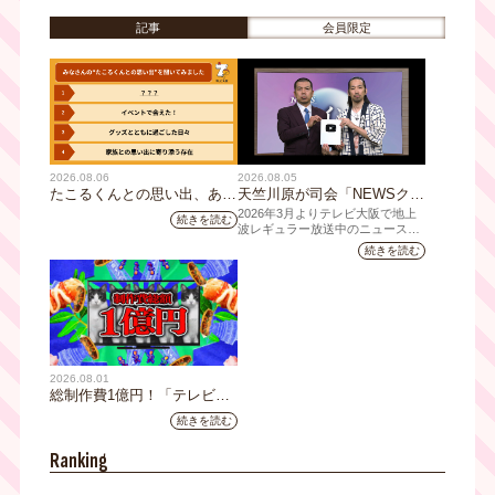
福谷アナが喜んだのは「テレ
記事
会員限定
ビ大阪新聞」の一面ジャッ
ク！？
2026.08.06
2026.08.05
たこるくんとの思い出、あり
天竺川原が司会「NEWSクラ
ますか？会員のみなさんに聞
イシス」チャンネル登録者数
2026年3月よりテレビ大阪で地上
続きを読む
いてみました
10万人突破！テレビ大阪の番
波レギュラー放送中のニュース番
組「NEWSクライシス」が、この
組史上最速記録を更新
続きを読む
たび2026年7月12日(日)に、
YouTubeチャンネル登録者数10万
人を達成しました。
2026.08.01
総制作費1億円！「テレビ大
阪ネクストIPプロジェクト」
続きを読む
第1弾採用企画が決定 第2弾
応募も締切
Ranking