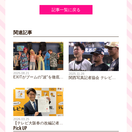
記事一覧に戻る
関連記事
2025.08.21
2025.11.28
EXITがブームの"波"を徹底解
関西写真記者協会 テレビ・
説！熱海・美白・ハンドメイ
ニュース映画の部 スポーツ
ド…流行の裏側には一体何が
部門にてテレビ大阪が銀賞受
あったのか！？
賞！
2026.03.25
【テレビ大阪春の改編記者会
Pick UP
見】目玉は「制作費総額1億
円プロジェクト」！！でも、