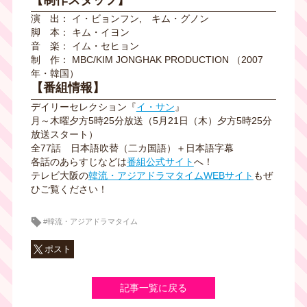
演 出： イ・ビョンフン, キム・グノン
脚 本： キム・イヨン
音 楽： イム・セヒョン
制 作： MBC/KIM JONGHAK PRODUCTION （2007
年・韓国）
【番組情報】
デイリーセレクション『
イ・サン
』
月～木曜夕方5時25分放送（5月21日（木）夕方5時25分
放送スタート）
全77話
日本語吹替
（二カ国語）＋日本語字幕
各話のあらすじなどは
番組公式サイト
へ！
テレビ大阪の
韓流・アジアドラマタイムWEBサイト
もぜ
ひご覧ください！
#韓流・アジアドラマタイム
ポスト
記事一覧に戻る