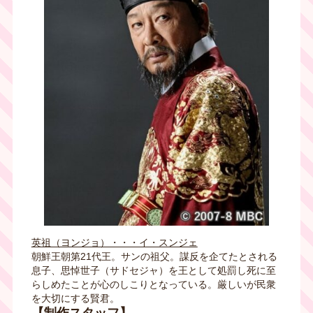
英祖（ヨンジョ）・・・イ・スンジェ
朝鮮王朝第
21
代王。サンの祖父。謀反を企てたとされる
息子、思悼世子（サドセジャ）を王として処罰し死に至
らしめたことが心のしこりとなっている。厳しいが民衆
を大切にする賢君。
【制作スタッフ】