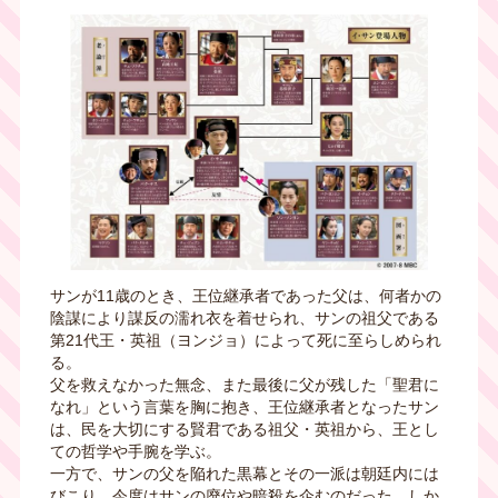
サンが
11
歳のとき、王位継承者であった父は、何者かの
陰謀により謀反の濡れ衣を着せられ、サンの祖父である
第
21
代王・英祖（ヨンジョ）によって死に至らしめられ
る。
父を救えなかった無念、また最後に父が残した「聖君に
なれ」という言葉を胸に抱き、王位継承者となったサン
は、民を大切にする賢君である祖父・英祖から、王とし
ての哲学や手腕を学ぶ。
一方で、サンの父を陥れた黒幕とその一派は朝廷内には
びこり、今度はサンの廃位や暗殺を企むのだった。しか