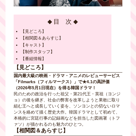
目 次
【見どころ】
【相関図＆あらすじ】
【キャスト】
【制作スタッフ】
【番組情報】
【見どころ】
国内最大級の映画・ドラマ・アニメのレビューサービス
「Filmarks（フィルマークス）」で★4.1の高評価
（2026年5月1日現在）を得る韓国ドラマ！
民のための政治を行った祖父・第21代王・英祖（ヨンジ
ョ）の後を継ぎ、社会の弊害を改革しようと果敢に取り
組む王へと成長していく姿を、ソンヨンとの切ないロマ
ンスを絡めて描く歴史大作。韓国ドラマとして初めて、
本格的に宮廷行事の記録画などを担当した図画署（トフ
ァソ）が描かれるのも魅力のひとつ。
【相関図＆あらすじ】