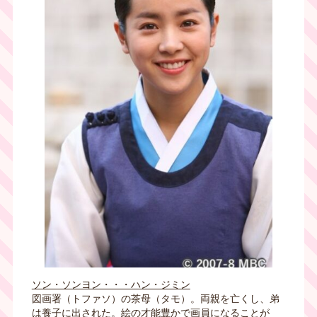
ソン・ソンヨン・・・ハン・ジミン
図画署（トファソ）の茶母（タモ）。両親を亡くし、弟
は養子に出された。絵の才能豊かで画員になることが