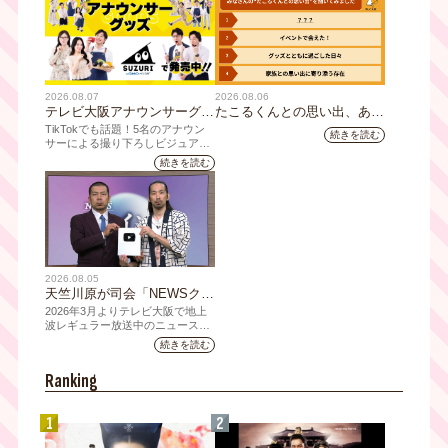
2026.08.07
2026.08.06
テレビ大阪アナウンサーグッ
たこるくんとの思い出、あり
ズの新商品 8月8日(土)に発
ますか？会員のみなさんに聞
TikTokでも話題！5名のアナウン
続きを読む
売！ テーマは「個性全開」5
いてみました
サーによる撮り下ろしビジュアル
を使用した新グッズを発売
人それぞれの"らしさ"を詰め
続きを読む
込んだアイテムが登場
2026.08.05
天竺川原が司会「NEWSクラ
イシス」チャンネル登録者数
2026年3月よりテレビ大阪で地上
10万人突破！テレビ大阪の番
波レギュラー放送中のニュース番
組「NEWSクライシス」が、この
組史上最速記録を更新
続きを読む
たび2026年7月12日(日)に、
YouTubeチャンネル登録者数10万
Ranking
人を達成しました。
1
2