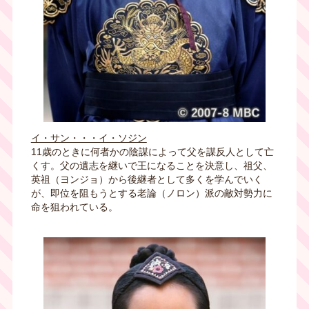
イ・サン・・・イ・ソジン
11歳のときに何者かの陰謀によって父を謀反人として亡
くす。父の遺志を継いで王になることを決意し、祖父、
英祖（ヨンジョ）から後継者として多くを学んでいく
が、即位を阻もうとする老論（ノロン）派の敵対勢力に
命を狙われている。