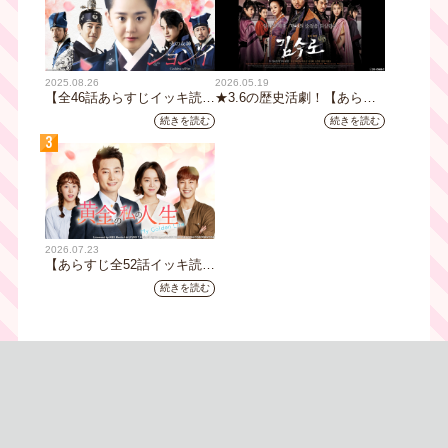
2025.08.26
2026.05.19
【全46話あらすじイッキ読
★3.6の歴史活劇！【あらす
み】韓国ドラマ『火の女神
じ全32話イッキ読み】韓国ド
続きを読む
続きを読む
ジョンイ』｜テレビ大阪 9
ラマ『鉄の王 キム・スロ』
3
月11日（木）朝8時放送スタ
｜テレビ大阪5月20日(水)あ
ート
さ8時00分スタート【TVer配
信あり】
2026.07.23
【あらすじ全52話イッキ読
み】韓国ドラマ『黄金の私の
続きを読む
人生』｜テレビ大阪 月曜～
金曜あさ9時30分放送中