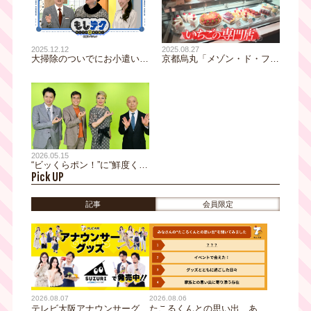
2025.12.12
2025.08.27
大掃除のついでにお小遣い稼
京都烏丸「メゾン・ド・フル
ぎ!?ボロボロでも捨てるなら
ージュ」素人からスタートし
売った方がお得！お正月をち
たいちごの専門店は年間2万
ょっと贅沢に過ごすためのテ
人訪れる人気店！試練の度に
クニックを伝授！
決めた覚悟とは！？
2026.05.15
“ビッくらポン！”に“鮮度く
Pick UP
ん”…約70件の特許を取得!?
大阪・堺発「くら寿司」が創
り出す発明の数々に迫る！さ
記事
会員限定
らに、大阪地面師事件につい
て徹底解説。大吉洋平が“詐
欺師”役に初挑戦！
2026.08.07
2026.08.06
テレビ大阪アナウンサーグッ
たこるくんとの思い出、あり