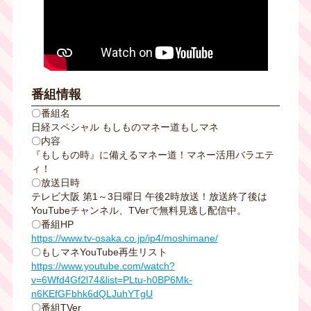
番組情報
〇番組名
日経スペシャル もしものマネー道もしマネ
〇内容
『もしもの時』に備えるマネー道！マネー活用バラエテ
ィ！
〇放送日時
テレビ大阪 第1～3日曜日 午後2時放送！放送終了後は
YouTubeチャンネル、TVerで無料見逃し配信中。
〇番組HP
https://www.tv-osaka.co.jp/ip4/moshimane/
〇もしマネYouTube再生リスト
https://www.youtube.com/watch?
v=6Wfd4Gf2l74&list=PLtu-h0BP6Mk-
n6KEfGFbhk6dQLJuhYTgU
〇番組TVer