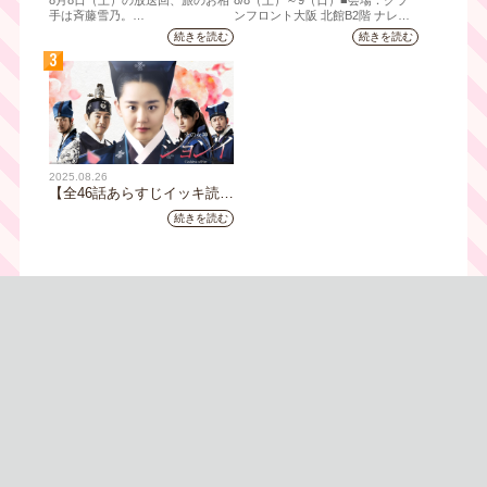
8月8日（土）の放送回、旅のお相
8/8（⼟）～9（日）■会場：グラ
宅街の隠れ家・角打ち、売り
拠！『大阪・お城フェス
手は斉藤雪乃。
ンフロント⼤阪 北館B2階 ナレッ
ジキャピタル コングレコンベンシ
切れ御免の夏の名物を堪能！
2026』、いよいよ8/8（土）
続きを読む
続きを読む
「おとな旅あるき旅」は毎週土曜
ョンセンター ⼤⼈ 前売1,400円
三田村大絶賛！暑い時こそ食
から開催！
3
夕方6:30～放送。三田村邦彦が訪
（当⽇1,600円) 中⾼⽣ 前売800円
べたい絶品四川料理も
れた先の土地を歩いて、地元の美
（当⽇1,000円）
味や美酒、風景を味わい、そして
地元の人々とのふれあいの中から
感じたことを伝える“おとなのため
の”旅番組です。
今回は夏の京都へ。五感で愉し
2025.08.26
む、雅な伝統×心潤す美味いもん
【全46話あらすじイッキ読
み】韓国ドラマ『火の女神
続きを読む
ジョンイ』｜テレビ大阪 9
月11日（木）朝8時放送スタ
ート