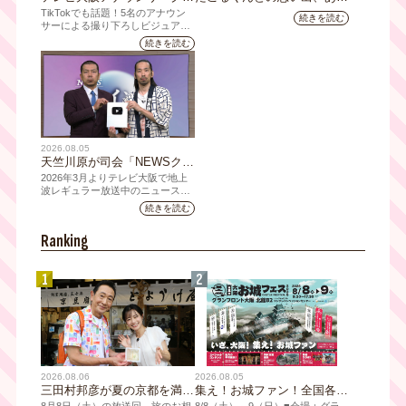
ズの新商品 8月8日(土)に発
ますか？会員のみなさんに聞
TikTokでも話題！5名のアナウン
続きを読む
売！ テーマは「個性全開」5
いてみました
サーによる撮り下ろしビジュアル
を使用した新グッズを発売
人それぞれの"らしさ"を詰め
続きを読む
込んだアイテムが登場
2026.08.05
天竺川原が司会「NEWSクラ
イシス」チャンネル登録者数
2026年3月よりテレビ大阪で地上
10万人突破！テレビ大阪の番
波レギュラー放送中のニュース番
組「NEWSクライシス」が、この
組史上最速記録を更新
続きを読む
たび2026年7月12日(日)に、
YouTubeチャンネル登録者数10万
Ranking
人を達成しました。
1
2
2026.08.06
2026.08.05
三田村邦彦が夏の京都を満喫
集え！お城ファン！全国各地
｜太っ腹な「無限朝食」、住
のお城PRブースが群雄割