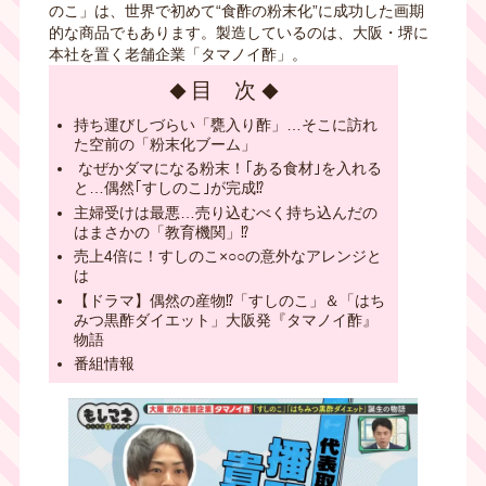
のこ」は、世界で初めて“食酢の粉末化”に成功した画期
的な商品でもあります。製造しているのは、大阪・堺に
本社を置く老舗企業「タマノイ酢」。
目 次
持ち運びしづらい「甕入り酢」…そこに訪れ
た空前の「粉末化ブーム」
なぜかダマになる粉末！｢ある食材｣を入れる
と…偶然｢すしのこ｣が完成⁉
主婦受けは最悪…売り込むべく持ち込んだの
はまさかの「教育機関」⁉
売上4倍に！すしのこ×○○の意外なアレンジと
は
【ドラマ】偶然の産物⁉「すしのこ」＆「はち
みつ黒酢ダイエット」大阪発『タマノイ酢』
物語
番組情報