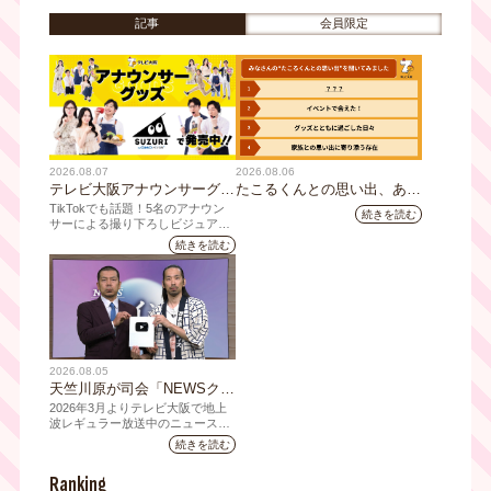
ロント大阪で開催！
記事
会員限定
2026.08.07
2026.08.06
テレビ大阪アナウンサーグッ
たこるくんとの思い出、あり
ズの新商品 8月8日(土)に発
ますか？会員のみなさんに聞
TikTokでも話題！5名のアナウン
続きを読む
売！ テーマは「個性全開」5
いてみました
サーによる撮り下ろしビジュアル
を使用した新グッズを発売
人それぞれの"らしさ"を詰め
続きを読む
込んだアイテムが登場
2026.08.05
天竺川原が司会「NEWSクラ
イシス」チャンネル登録者数
2026年3月よりテレビ大阪で地上
10万人突破！テレビ大阪の番
波レギュラー放送中のニュース番
組「NEWSクライシス」が、この
組史上最速記録を更新
続きを読む
たび2026年7月12日(日)に、
YouTubeチャンネル登録者数10万
Ranking
人を達成しました。