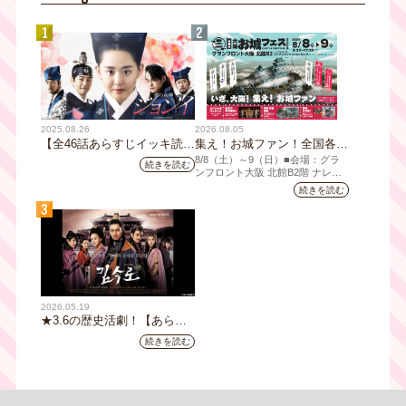
1
2
2025.08.26
2026.08.05
【全46話あらすじイッキ読
集え！お城ファン！全国各地
み】韓国ドラマ『火の女神
のお城PRブースが群雄割
8/8（⼟）～9（日）■会場：グラ
続きを読む
ジョンイ』｜テレビ大阪 9
拠！『大阪・お城フェス
ンフロント⼤阪 北館B2階 ナレッ
ジキャピタル コングレコンベンシ
月11日（木）朝8時放送スタ
2026』、いよいよ8/8（土）
続きを読む
ョンセンター ⼤⼈ 前売1,400円
ート
から開催！
3
（当⽇1,600円) 中⾼⽣ 前売800円
（当⽇1,000円）
2026.05.19
★3.6の歴史活劇！【あらす
じ全32話イッキ読み】韓国ド
続きを読む
ラマ『鉄の王 キム・スロ』
｜テレビ大阪5月20日(水)あ
さ8時00分スタート【TVer配
信あり】