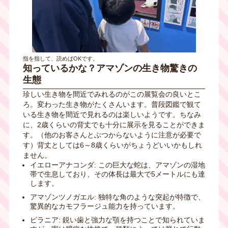
指を指して、読めばOKです。
知っているかな？アマゾンの生き物驚きの
生態
珍しい生き物を間近でみれるのがこの展覧会の良いとこ
ろ。変わった生き物がたくさんいます。普段図鑑で観て
いる生き物を間近で見れるのは楽しいようです。ちなみ
に、
2
歳くらいの背丈でも十分に展示を見ることができま
す。（他のお客さんとぶつからないように注意が必要で
す）背丈としては
6
～
8
歳くらいがちょうどいいかもしれ
ません。
イエローアナコンダ
:
この巨大な蛇は、アマゾンの湿地
帯で生息しており、その体長は最大で
5
メートルにも達
します。
アマゾンツノガエル
:
独特な角のような突起が特徴で、
驚異的なカモフラージュ能力を持っています。
ピラニア
:
鋭い歯と強力な顎を持つことで知られていま