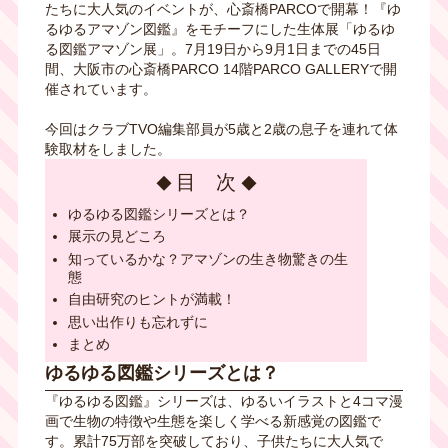
たちに大人気のイベントが、心斎橋PARCOで開幕！『ゆ
るゆるアマゾン図鑑』をモチーフにした生体展「ゆるゆ
る図鑑アマゾン展」。7月19日から9月1日までの45日
間、大阪市の心斎橋PARCO 14階PARCO GALLERYで開
催されています。
今回はクラブTVO編集部員が5歳と2歳の息子を連れて体
験取材をしました。
目 次
ゆるゆる図鑑シリーズとは？
展示の見どころ
知っているかな？アマゾンの生き物驚きの生
態
自由研究のヒントが満載！
思い出作りも忘れずに
まとめ
ゆるゆる図鑑シリーズとは？
『ゆるゆる図鑑』シリーズは、ゆるいイラストと
4
コマ漫
画で生物の特徴や生態を楽しく学べる新感覚の図鑑で
す。累計
75
万部を突破しており、子供たちに大人気で