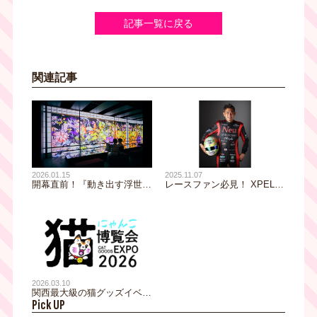
記事一覧に戻る
関連記事
2026.01.15
2025.11.07
開幕直前！『動き出す浮世絵
レースファン必見！ XPEL・
展 OSAKA』35万人以上を動
BPRO Presents 『織戸学 ス
員した体感型デジタルアート
ペシャルトークショー』の開
ミュージアムの見どころをご
催が決定！「Japan Mobility
紹介
Show Kansai 2025／第13回
大阪モーターショー」
2026.03.10
関西最大級の猫グッズイベン
Pick UP
ト「にゃんこ博覧会2026」5
月2日(土)・3日(日) グランフ