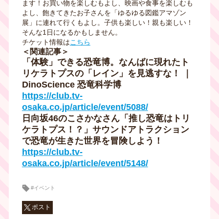
ます！お買い物を楽しむもよし、映画や食事を楽しむも
よし、飽きてきたお子さんを「ゆるゆる図鑑アマゾン
展」に連れて行くもよし。子供も楽しい！親も楽しい！
そんな
1
日になるかもしません。
チケット情報は
こちら
＜関連記事＞
「体験」できる恐竜博。なんばに現れたト
リケラトプスの「レイン」を見逃すな！ ｜
DinoScience 恐竜科学博
https://club.tv-
osaka.co.jp/article/event/5088/
日向坂46のこさかなさん「推し恐竜はトリ
ケラトプス！？」サウンドアトラクション
で恐竜が生きた世界を冒険しよう！
https://club.tv-
osaka.co.jp/article/event/5148/
#イベント
ポスト