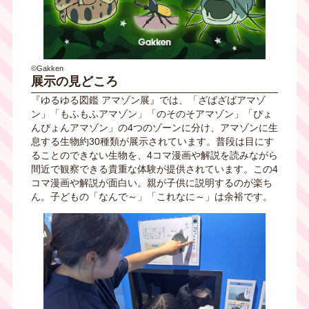
©Gakken
展示の見どころ
『ゆるゆる図鑑 アマゾン展』では、「ざばざばアマゾ
ン」「もふもふアマゾン」「のそのそアマゾン」「ぴょ
んぴょんアマゾン」の
4
つのゾーンに分け、アマゾンに生
息する生物約
30
種類が展示されています。普段は目にす
ることのできない生物を、
4
コマ漫画や解説を読みながら
間近で観察できる貴重な体験が提供されています。この
4
コマ漫画や解説が面白い。親が子供に説明するのが楽ち
ん。子どもの「なんで～」「これなに～」は余裕です。