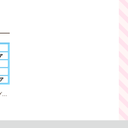
グ】
ケし
グ