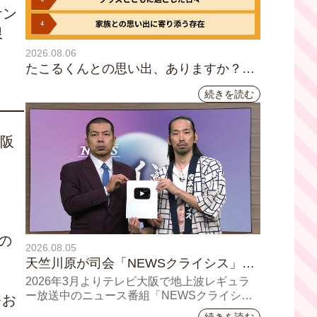
ケン
限
2026.08.06
たこるくんとの思い出、ありますか？会
員のみなさんに聞いてみました
続きを読む
阪
の
2026.08.05
天竺川原が司会「NEWSクライシス」チ
ャンネル登録者数10万人突破！テレビ大
2026年3月よりテレビ大阪で地上波レギュラ
阪の番組史上最速記録を更新
ー放送中のニュース番組「NEWSクライシ
をお
ス」が、このたび2026年7月12日(日)に、