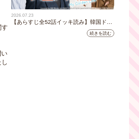
2026.07.23
ま
【あらすじ全52話イッキ読み】韓国ドラ
関す
マ『黄金の私の人生』｜テレビ大阪 月曜
続きを読む
～金曜あさ9時30分放送中
問い
たし