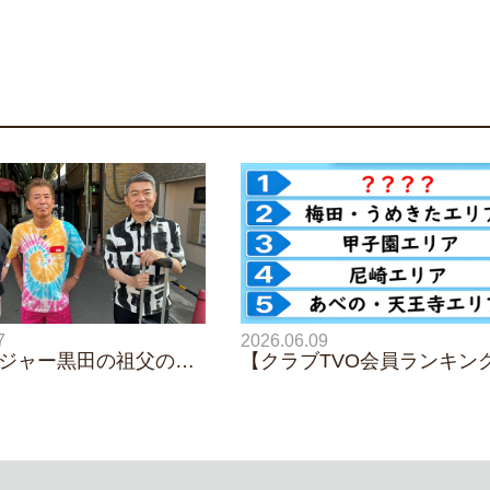
2026.06.09
7
【クラブTVO会員ランキン
ジャー黒田の祖父の超
関西人が本気で選んだ「ロ
経歴に一同騒然！「う
てほしい注目の街ランキン
いちゃんはトヨタの偉
TOP10」
…」勝俣州和は和田ア
鳴りつけた過去を暴
成・玉出をおっさんぽ