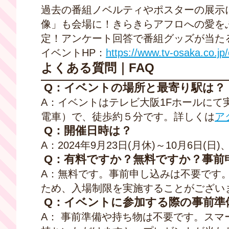
過去の番組ノベルティやポスターの展示
像」も会場に！きらきらアフロへの愛を
定！アンケート回答で番組グッズが当た
イベント
HP
：
https://www.tv-osaka.co.jp/
よくある質問｜FAQ
Q：イベントの場所と最寄り駅は？
A
：イベントはテレビ大阪
1F
ホールにて
電車）で、徒歩約５分です。詳しくは
ア
Q：開催日時は？
A
：
2024
年
9
月
23
日
(
月休
)
～
10
月
6
日
(
日
)
、
Q：有料ですか？無料ですか？事前
A
：無料です。事前申し込みは不要です
ため、入場制限を実施することがござい
Q：イベントに参加する際の事前準
A
： 事前準備や持ち物は不要です。スマ