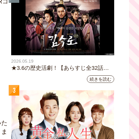
R
コ
2026.05.19
★3.6の歴史活劇！【あらすじ全32話イ
ッキ読み】韓国ドラマ『鉄の王 キム・
続きを読む
スロ』｜テレビ大阪5月20日(水)あさ8時
3
00分スタート【TVer配信あり】
いた
きま