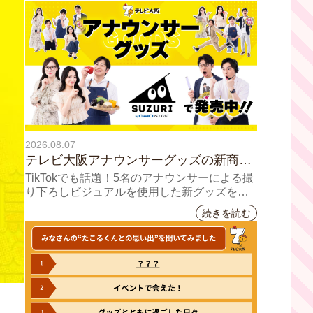
2026.08.07
テレビ大阪アナウンサーグッズの新商品
8月8日(土)に発売！ テーマは「個性全
TikTokでも話題！5名のアナウンサーによる撮
開」5人それぞれの"らしさ"を詰め込んだ
り下ろしビジュアルを使用した新グッズを発
売
アイテムが登場
続きを読む