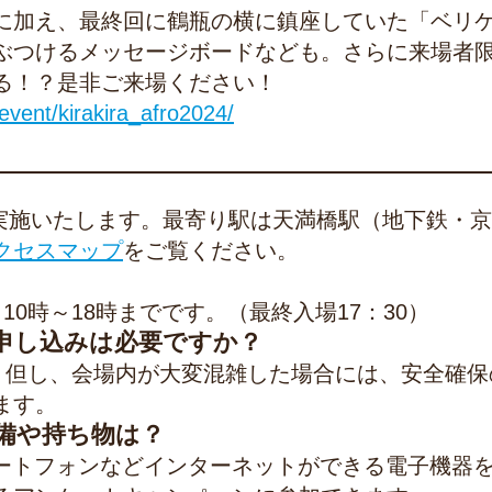
に加え、最終回に鶴瓶の横に鎮座していた「ベリ
ぶつけるメッセージボードなども。さらに来場者
る！？是非ご来場ください！
event/kirakira_afro2024/
実施いたします。最寄り駅は天満橋駅（地下鉄・京
クセスマップ
をご覧ください。
10時～18時までです。（最終入場17：30）
申し込みは必要ですか？
。但し、会場内が大変混雑した場合には、安全確保
ます。
備や持ち物は？
ートフォンなどインターネットができる電子機器