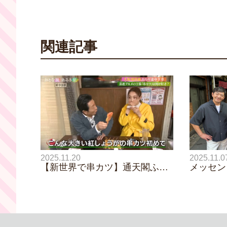
関連記事
2025.11.20
2025.11.0
【新世界で串カツ】通天閣ふも
メッセン
との名店！三田村邦彦と紅ゆず
エリート
るが驚いた別格なサイズと味わ
ちのおじ
いの紅しょうがとは！？｜おと
いさんで
な旅後追い旅
キ子を怒
露！ 西