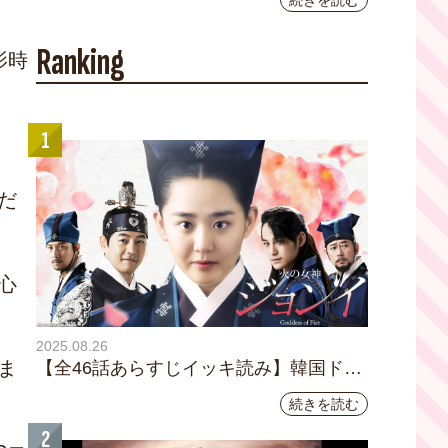
続きを読む
YouTubeチャンネル登録者数10万人を達成し
ました。
Ranking
影時
1
だ
心
2025.08.26
ま
【全46話あらすじイッキ読み】韓国ドラ
マ『火の女神 ジョンイ』｜テレビ大阪
続きを読む
9月11日（木）朝8時放送スタート
2