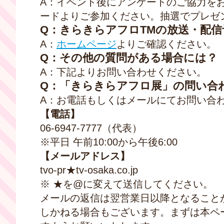
A
：イベント後にアンケートのご協力を
ードよりご参加ください。抽選でプレゼ
Q：きらきらアフロTMの放送・配信
A
：
ホームページ
よりご確認ください。
Q：その他の質問がある場合には？
A：下記よりお問い合わせください。
Q：「きらきらアフロ展」の問い合
A
：お電話もしくはメールにてお問い合
【電話】
06-6947-7777（代表）
※平日 午前
10:00
から午後
6:00
【メールアドレス】
tvo-pr★tv-osaka.co.jp
※ ★を@に変えて送信してください。
メールの返信は翌営業日以降となること
しかねる場合もございます。まずは本ペ