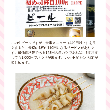
この生ビールですが、
食事メニュー（440円以上）を注
文すると、最初の1杯が110円になるサービスがありま
す。
最低価格帯である
143
円の串カツであれば、
6
本注文
しても
1,000
円でおつりが来ます。いわゆる“センベロ”が
楽しめます。