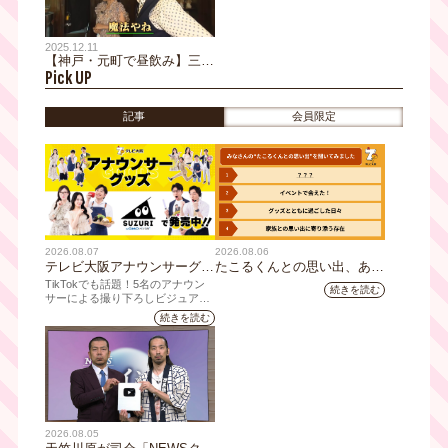
2025.12.11
【神戸・元町で昼飲み】三田
Pick UP
村邦彦が驚いた！南京町のハ
ンバーガー専門店で味わう激
うまビール｜おとな旅後追い
記事
会員限定
旅
2026.08.07
2026.08.06
テレビ大阪アナウンサーグッ
たこるくんとの思い出、あり
ズの新商品 8月8日(土)に発
ますか？会員のみなさんに聞
TikTokでも話題！5名のアナウン
続きを読む
売！ テーマは「個性全開」5
いてみました
サーによる撮り下ろしビジュアル
を使用した新グッズを発売
人それぞれの"らしさ"を詰め
続きを読む
込んだアイテムが登場
2026.08.05