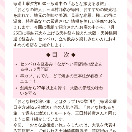
毎週土曜夕方6:30～放送中の「おとな旅あるき旅」。
「おとなの旅人」三田村邦彦が毎回、おすすめの観光地
を訪れて、地元の美味や美酒、見事な絶景、極上の宿に
温泉、特産品などの厳選された情報を美しい映像でお伝
えします。今回は番組で紹介されたお店の中から、7月
25日に奉納花火を上げる天神祭を控えた大阪・天神橋周
辺で昼呑み、センベロ、立ち飲みを楽しみたい方におす
すめの名店をご紹介します。
目 次
センベロ＆昼呑み！なが〜い商店街の歴史あ
る串カツ専門店！
串カツ、おでん、どて焼きの三本柱が看板メ
ニュー！
創業から27年以上を誇り、
大阪の伝統の味わ
いを守る
「おとな旅後追い旅」とはクラブ
TVO
増刊号（毎週金曜
日夕方
5
時
25
分放送）内の人気企画。「おとな旅あるき
旅」で過去に放送したルートを、三田村邦彦さんと同じ
ように巡り紹介しています。
今回、「おとな旅後追い旅」をしたのは、大阪を代表す
る商店街として知られる天神橋筋商店街。商店街内でも