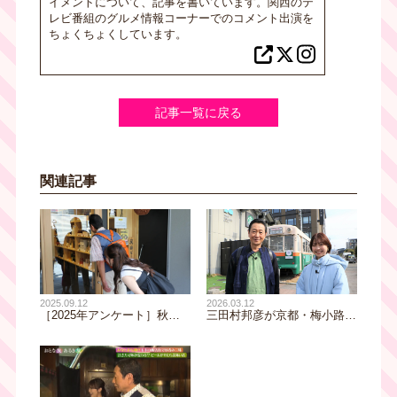
イメントについて、記事を書いています。関西のテ
レビ番組のグルメ情報コーナーでのコメント出演を
ちょくちょくしています。
記事一覧に戻る
関連記事
2026.03.12
2025.09.12
三田村邦彦が京都・梅小路へ
［2025年アンケート］秋に
♪まぐろ丼・鱧かつ・だし巻
なったら行きたい旅先はどこ
きサンドなど、美味いもん三
ですか？やっぱり1位は紅葉
昧のおとな旅！三田村大興奮
が美しい〇〇｜おとな旅倶楽
の山椒鍋も!!
部