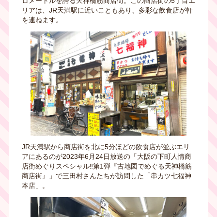
ロメートルを誇る天神橋筋商店街。
この商店街の
5
丁目エ
リアは、
JR
天満駅に近いこともあり、多彩な飲食店が軒
を連ねます。
JR天満駅から商店街を北に
5
分ほどの飲食店が並ぶエリ
アにあるのが
2023
年
6
月
24
日放送の「大阪の下町人情商
店街めぐりスペシャル‼第
1
弾『古地図でめぐる天神橋筋
商店街』」で三田村さんたちが訪問した「串カツ七福神
本店」。