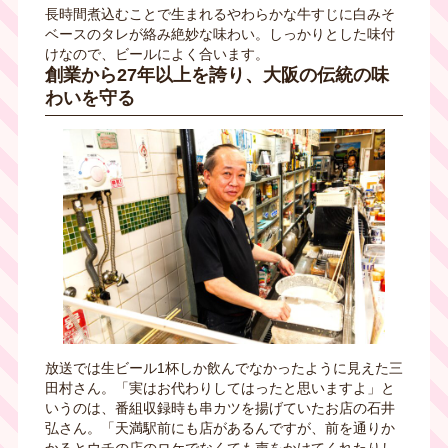
長時間煮込むことで生まれるやわらかな牛すじに白みそ
ベースのタレが絡み絶妙な味わい。しっかりとした味付
けなので、ビールによく合います。
創業から27年以上を誇り、
大阪の伝統の味
わいを守る
放送では生ビール
1
杯しか飲んでなかったように見えた三
田村さん。「実はお代わりしてはったと思いますよ」と
いうのは、番組収録時も串カツを揚げていたお店の石井
弘さん。「天満駅前にも店があるんですが、前を通りか
かるとウチの店のロケでなくても声をかけてくれたりし