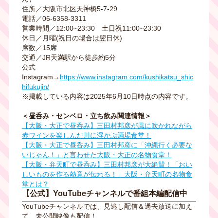
住所／大阪市北区天神橋
5-7-29
電話／
06-6358-3311
営業時間／
12:00~23:30
土日祝
11:00~23:30
休日／月曜
(
祝日の場合は翌日休
)
席数／
15
席
交通／
JR
天満駅から徒歩約
5
分
公式
Instagram
→
https://www.instagram.com/kushikatsu_shic
hifukujin/
※掲載している内容は
2025
年
6
月
10
日時点の内容です。
＜昼呑み・センベロ・立ち飲み関連情報＞
【大阪・大正で昼呑み】三田村邦彦が風に吹かれながら
赤ワインを楽しんだ川に浮かぶ酒場食堂！
【大阪・大正で昼呑み】三田村邦彦に「沖縄行く必要な
いじゃん！」と言わせた大阪・大正の名物食堂！
【大阪・弁天町で昼呑み】三田村邦彦が大絶賛！「おい
しいものを作る熱意が伝わる！」大阪・弁天町の名物食
堂とは？
【公式】YouTubeチャンネルで番組本編配信中
YouTubeチャンネルでは、見逃し配信＆過去放送に加え
て、未公開映像も配信！