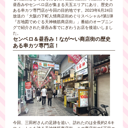
昼呑みや
センベロ店が集まる天五エリアにあり、歴史の
ある串カツ専門店が今回の目的地です
。
2023
年
6
月
24
日
放送の「大阪の下町人情商店街めぐりスペシャル‼第
1
弾
『古地図でめぐる天神橋筋商店街』」番組のオープニン
グで紹介された昼呑み客でにぎわうお店を後追いしまし
た。
センベロ＆昼呑み！なが〜い商店街の歴史
ある串カツ専門店！
今回、三田村さんの足跡を追い、訪れたのは全長約2.6キ