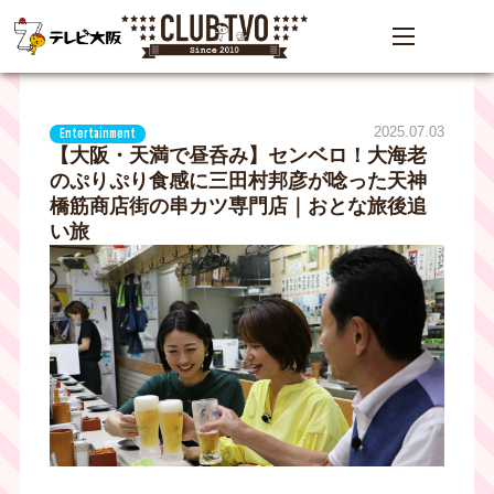
2025.07.03
Entertainment
【大阪・天満で昼呑み】センベロ！大海老
のぷりぷり食感に三田村邦彦が唸った天神
橋筋商店街の串カツ専門店｜おとな旅後追
い旅