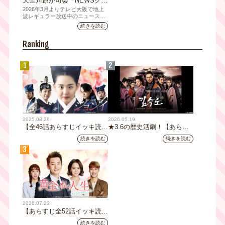
天竺川原が司会「NEWSクラ
イシス」チャンネル登録者数
2026年3月よりテレビ大阪で地上
10万人突破！テレビ大阪の番
波レギュラー放送中のニュース番
組「NEWSクライシス」が、この
組史上最速記録を更新
続きを読む
たび2026年7月12日(日)に、
YouTubeチャンネル登録者数10万
Ranking
人を達成しました。
1
2
2025.08.26
2026.05.19
【全46話あらすじイッキ読
★3.6の歴史活劇！【あらす
み】韓国ドラマ『火の女神
じ全32話イッキ読み】韓国ド
続きを読む
続きを読む
ジョンイ』｜テレビ大阪 9
ラマ『鉄の王 キム・スロ』
3
月11日（木）朝8時放送スタ
｜テレビ大阪5月20日(水)あ
ート
さ8時00分スタート【TVer配
信あり】
2026.07.23
【あらすじ全52話イッキ読
み】韓国ドラマ『黄金の私の
続きを読む