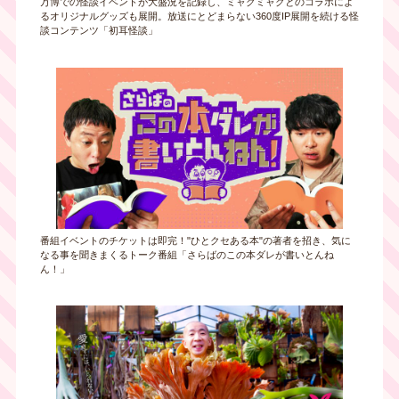
万博での怪談イベントが大盛況を記録し、ミャクミャクとのコラボによ
るオリジナルグッズも展開。放送にとどまらない360度IP展開を続ける怪
談コンテンツ「初耳怪談」
番組イベントのチケットは即完！"ひとクセある本"の著者を招き、気に
なる事を聞きまくるトーク番組「さらばのこの本ダレが書いとんね
ん！」