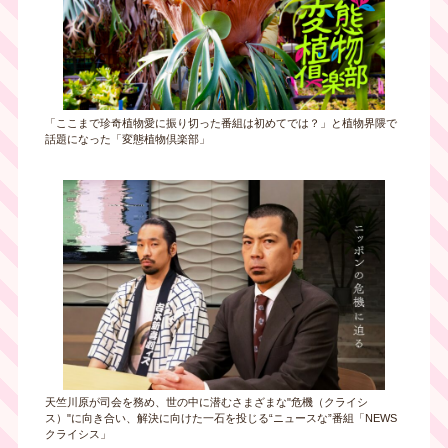
「ここまで珍奇植物愛に振り切った番組は初めてでは？」と植物界隈で
話題になった「変態植物倶楽部」
天竺川原が司会を務め、世の中に潜むさまざまな"危機（クライシ
ス）"に向き合い、解決に向けた一石を投じる“ニュースな”番組「NEWS
クライシス」