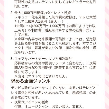
可能性のあるコンテンツに対してはレギュラー化を目
指します。
最大1,000万円規模のダイレクト投資
レギュラー化も見越した制作費の総額は、テレビ大阪
としては破格の1億円（最大）！
1企画につき200万円〜1,000万円（内容によりそれ以
上も可）を制作費（番組制作をする際の経費一式）と
して用意。
※企画の内容や将来展開の可能性によっては、想定額
を上回る制作費を投じることも検討します。本プロジ
ェクトでは、応募が集まり次第、順次企画の検討・選
定を行います。
フェアなパートナーシップと権利設計
応募者からの出資や提供リソースに合わせた、二次展
開の収益分配や共同制作（制作委員会方式など）に柔
軟に対応します。
※出資はマストではございません。
求める企画ジャンル
テレビ大阪がまだ手をつけていない、あるいはテレビと
いう媒体と相性が悪いと思われている「未踏領域」の企
画を求めています。
次世代アイコンの創出
俳優、ミュージシャン、お笑い芸人、文化人、