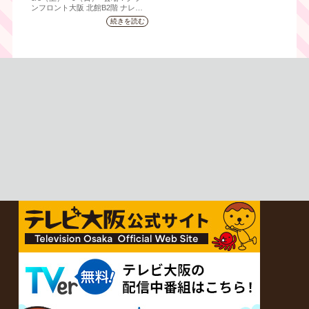
拠！『大阪・お城フェス
ンフロント⼤阪 北館B2階 ナレッ
ジキャピタル コングレコンベンシ
2026』、いよいよ8/8（土）
続きを読む
ョンセンター ⼤⼈ 前売1,400円
から開催！
（当⽇1,600円) 中⾼⽣ 前売800円
（当⽇1,000円）