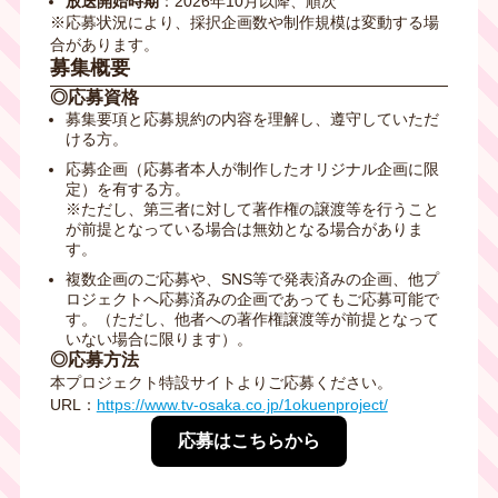
放送開始時期
：2026年10月以降、順次
※応募状況により、採択企画数や制作規模は変動する場
合があります。
募集概要
◎応募資格
募集要項と応募規約の内容を理解し、遵守していただ
ける方。
応募企画（応募者本人が制作したオリジナル企画に限
定）を有する方。
※ただし、第三者に対して著作権の譲渡等を行うこと
が前提となっている場合は無効となる場合がありま
す。
複数企画のご応募や、SNS等で発表済みの企画、他プ
ロジェクトへ応募済みの企画であってもご応募可能で
す。（ただし、他者への著作権譲渡等が前提となって
いない場合に限ります）。
◎応募方法
本プロジェクト特設サイトよりご応募ください。
URL：
https://www.tv-osaka.co.jp/1okuenproject/
応募はこちらから