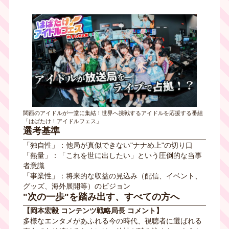
関西のアイドルが一堂に集結！世界へ挑戦するアイドルを応援する番組
「はばたけ！アイドルフェス」
選考基準
「独自性」：他局が真似できない"ナナめ上"の切り口
「熱量」：「これを世に出したい」という圧倒的な当事
者意識
「事業性」：将来的な収益の見込み（配信、イベント、
グッズ、海外展開等）のビジョン
"次の一歩"を踏み出す、すべての方へ
【岡本宏毅 コンテンツ戦略局長 コメント】
多様なエンタメがあふれる今の時代、視聴者に選ばれる