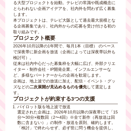
る大型プロジェクトを始動。テレビの常識や既成概念に
とらわれない企画アイデアを、社内外を問わず広く募集
します。
本プロジェクトは、テレビ大阪として過去最大規模とな
る企画募集であり、社内外からの応募を受け付ける初の
取り組みです。
プロジェクト概要
2026年10月以降の1年間で、毎月1本（目標） のペース
で深夜帯に新企画を放送（企画によっては深夜帯以外も
検討可）。
従来は社内中心だった募集枠を大幅に広げ、外部クリエ
イター・制作会社・IP開発企業、インフルエンサーな
ど、多様なパートナーからの企画を歓迎します。
企画は、地上波での放送に加え、配信・イベント・グッ
ズなどの
二次展開が見込めるものを優先
して選定しま
す。
プロジェクトが約束する3つの支援
パイロット版を地上波で放送
選定された企画は、2026年10月以降の深夜帯にて「15
分〜30分×複数回（2〜4回）※全て新作（再放送は回
数に含まない）」の制作・放送を原則、確約します。
「検討」で終わらせず、必ず世に問う機会を提供し、