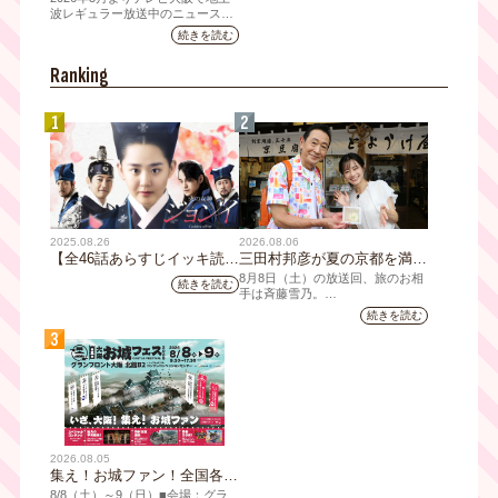
10万人突破！テレビ大阪の番
波レギュラー放送中のニュース番
組「NEWSクライシス」が、この
組史上最速記録を更新
続きを読む
たび2026年7月12日(日)に、
YouTubeチャンネル登録者数10万
Ranking
人を達成しました。
1
2
2025.08.26
2026.08.06
【全46話あらすじイッキ読
三田村邦彦が夏の京都を満喫
み】韓国ドラマ『火の女神
｜太っ腹な「無限朝食」、住
8月8日（土）の放送回、旅のお相
続きを読む
ジョンイ』｜テレビ大阪 9
宅街の隠れ家・角打ち、売り
手は斉藤雪乃。
月11日（木）朝8時放送スタ
切れ御免の夏の名物を堪能！
続きを読む
「おとな旅あるき旅」は毎週土曜
ート
三田村大絶賛！暑い時こそ食
3
夕方6:30～放送。三田村邦彦が訪
べたい絶品四川料理も
れた先の土地を歩いて、地元の美
味や美酒、風景を味わい、そして
地元の人々とのふれあいの中から
感じたことを伝える“おとなのため
の”旅番組です。
今回は夏の京都へ。五感で愉し
2026.08.05
む、雅な伝統×心潤す美味いもん
集え！お城ファン！全国各地
のお城PRブースが群雄割
8/8（⼟）～9（日）■会場：グラ