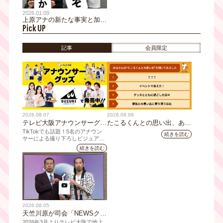
2026.01.09
上原アナの新たな事実と加守
Pick UP
アナの切実な？願いが明らか
に～TVOアナ2026年書き初
め その①～
記事
会員限定
2026.08.07
2026.08.06
テレビ大阪アナウンサーグッ
たこるくんとの思い出、あり
ズの新商品 8月8日(土)に発
ますか？会員のみなさんに聞
TikTokでも話題！5名のアナウン
続きを読む
売！ テーマは「個性全開」5
いてみました
サーによる撮り下ろしビジュアル
を使用した新グッズを発売
人それぞれの"らしさ"を詰め
続きを読む
込んだアイテムが登場
2026.08.05
天竺川原が司会「NEWSクラ
イシス」チャンネル登録者数
2026年3月よりテレビ大阪で地上