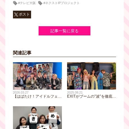
#テレビ大阪
#ネクストIPプロジェクト
ポスト
記事一覧に戻る
関連記事
2025.08.21
2026.03.27
EXITがブームの"波"を徹底解
【はばたけ！アイドルフェ
説！熱海・美白・ハンドメイ
ス】ライブレポート①いつで
ド…流行の裏側には一体何が
もどこでもパーティーに！愉
あったのか！？
快でかわいい「おちゃメンタ
ル☆パーティー」のワンマン
ライブに行ってきました！