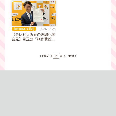
に！愉快でかわいい「おち
ゃメンタル☆パーティー」
のワンマンライブに行って
きました！
Announcers Blog
2026.03.25
【テレビ大阪春の改編記者
会見】目玉は「制作費総額
1億円プロジェクト」！！
でも、福谷アナが喜んだの
は「テレビ大阪新聞」の一
Prev
1
2
3
4
Next
面ジャック！？