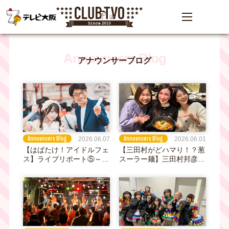
アナウンサーブログ
Announcers Blog
Announcers Blog
2026.06.07
2026.06.01
【はばたけ！アイドルフェ
【三田村がどハマり！？葱
ス】ライブリポート⑤～現
スーラー麺】三田村邦彦が
役関西人気アイドルに「大
絶賛した美味いもん｜「お
阪造船所アイドルフェス
とな旅あるき旅」後追い旅
2026」を案内してもらっ
in 梅田
たら、とっても楽しくて仕
事を忘れたとか忘れないと
か 前編～