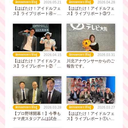
Announcers Blog
Announcers Blog
2026.05.21
2026.04.28
【はばたけ！アイドルフェ
【はばたけ！アイドルフェ
ス】ライブリポート④～初
ス】ライブリポート③ワン
めてのアイドル生誕祭ライ
マンライブを経てグレード
ブで感じた"One for All, All
アップ！第1回はばフェス
for One" グットクルー橘ゆ
のトップバッターを務めた
きの生誕祭ライブ
「すーぱーぷーばぁ
ー！！」
Announcers Blog
Announcers Blog
2026.04.15
2026.03.31
【はばたけ！アイドルフェ
川北アナウンサーからのご
ス】ライブレポート②「ア
報告です。
イドルライブの聖地」と呼
ばれるライブハウスに福谷
アナが初潜入！関西人気ア
イドルのアテンドで楽屋に
訪問、さらにアイドル直々
に「ライブの盛り上がり
方」を伝授され大興奮！！
Announcers Blog
Announcers Blog
2026.03.28
2026.03.27
【プロ野球開幕！】今季も
【はばたけ！アイドルフェ
ナマ虎スタジアムは試合前
ス】ライブレポート①いつ
からたっぷりと！
でもどこでもパーティー