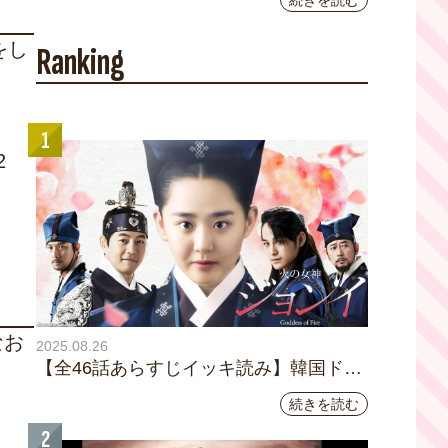
続きを読む
YouTubeチャンネル登録者数10万人を達成し
ました。
をし
Ranking
1
2
なお
2025.08.26
【全46話あらすじイッキ読み】韓国ドラ
マ『火の女神 ジョンイ』｜テレビ大阪
続きを読む
9月11日（木）朝8時放送スタート
2