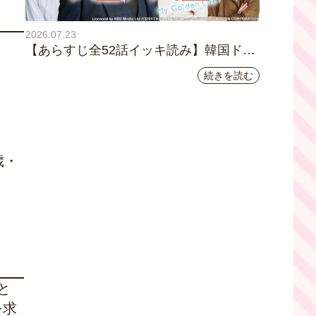
2026.07.23
。
【あらすじ全52話イッキ読み】韓国ドラ
マ『黄金の私の人生』｜テレビ大阪 月曜
続きを読む
～金曜あさ9時30分放送中
歳・
と
を求