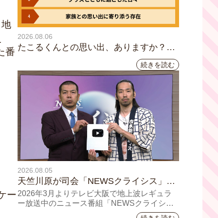
、地
2026.08.06
え
たこるくんとの思い出、ありますか？会
た番
員のみなさんに聞いてみました
続きを読む
2026.08.05
天竺川原が司会「NEWSクライシス」チ
ャンネル登録者数10万人突破！テレビ大
ケー
2026年3月よりテレビ大阪で地上波レギュラ
阪の番組史上最速記録を更新
ー放送中のニュース番組「NEWSクライシ
ス」が、このたび2026年7月12日(日)に、