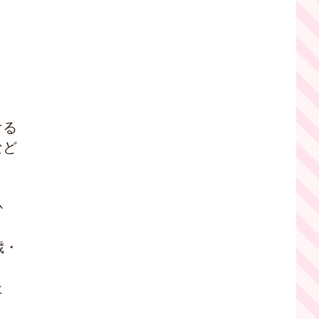
ける
など
か
歳・
た