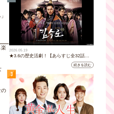
る」
も楽
2026.05.19
★3.6の歴史活劇！【あらすじ全32話イ
ッキ読み】韓国ドラマ『鉄の王 キム・
続きを読む
スロ』｜テレビ大阪5月20日(水)あさ8時
女
3
00分スタート【TVer配信あり】
なの