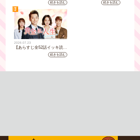
み】韓国ドラマ『火の女神
じ全32話イッキ読み】韓国ド
続きを読む
続きを読む
ジョンイ』｜テレビ大阪 9
ラマ『鉄の王 キム・スロ』
3
月11日（木）朝8時放送スタ
｜テレビ大阪5月20日(水)あ
ート
さ8時00分スタート【TVer配
信あり】
2026.07.23
【あらすじ全52話イッキ読
み】韓国ドラマ『黄金の私の
続きを読む
人生』｜テレビ大阪 月曜～
金曜あさ9時30分放送中