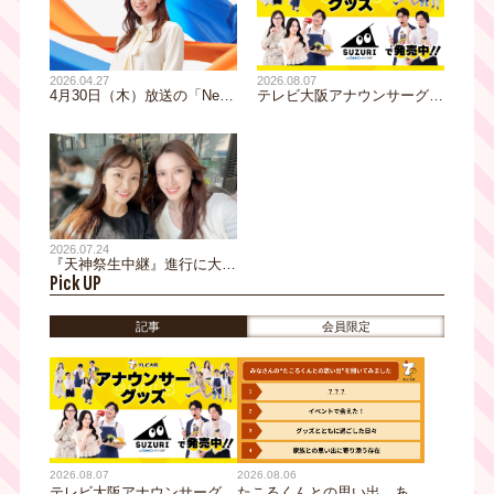
2026.04.27
2026.08.07
4月30日（木）放送の「News
テレビ大阪アナウンサーグッ
モーニングサテライト」に生
ズの新商品 8月8日(土)に発
出演！ウーデン ジェニファ
売！ テーマは「個性全開」5
ー 里沙（テレビ大阪アナウ
人それぞれの"らしさ"を詰め
ンサー）が“モーサテファミ
込んだアイテムが登場
リー”に！？
2026.07.24
『天神祭生中継』進行に大抜
Pick UP
擢！上原美穂アナウンサーを
ご紹介
記事
会員限定
2026.08.07
2026.08.06
テレビ大阪アナウンサーグッ
たこるくんとの思い出、あり