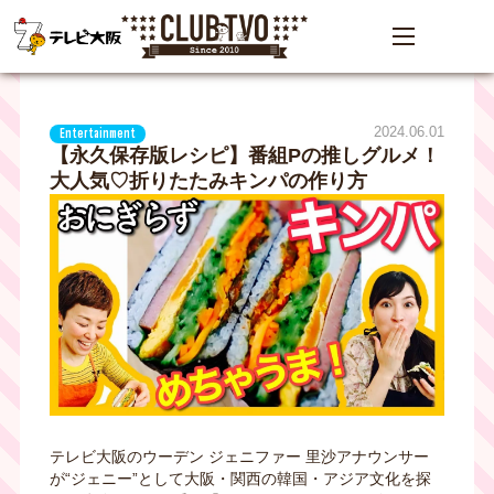
2024.06.01
Entertainment
【永久保存版レシピ】番組Pの推しグルメ！
大人気♡折りたたみキンパの作り方
テレビ大阪のウーデン ジェニファー 里沙アナウンサー
が“ジェニー”として大阪・関西の韓国・アジア文化を探