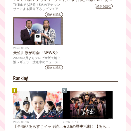
ズの新商品 8月8日(土)に発
ますか？会員のみなさんに聞
TikTokでも話題！5名のアナウン
続きを読む
売！ テーマは「個性全開」5
いてみました
サーによる撮り下ろしビジュアル
を使用した新グッズを発売
人それぞれの"らしさ"を詰め
続きを読む
込んだアイテムが登場
2026.08.05
天竺川原が司会「NEWSクラ
イシス」チャンネル登録者数
2026年3月よりテレビ大阪で地上
10万人突破！テレビ大阪の番
波レギュラー放送中のニュース番
組「NEWSクライシス」が、この
組史上最速記録を更新
続きを読む
たび2026年7月12日(日)に、
YouTubeチャンネル登録者数10万
Ranking
人を達成しました。
1
2
2025.08.26
2026.05.19
【全46話あらすじイッキ読
★3.6の歴史活劇！【あらす