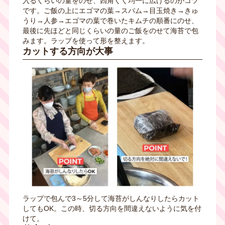
入るくらいの量をのせ、四角くく均一に広げるのがコツ
です。ご飯の上にエゴマの葉→スパム→目玉焼き→きゅ
うり→人参→エゴマの葉で巻いたキムチの順番にのせ、
最後に先ほどと同じくらいの量のご飯をのせて海苔で包
みます。ラップを使って形を整えます。
カットする方向が大事
ラップで包んで3～5分して海苔がしんなりしたらカット
してもOK。この時、切る方向を間違えないように気を付
けて。