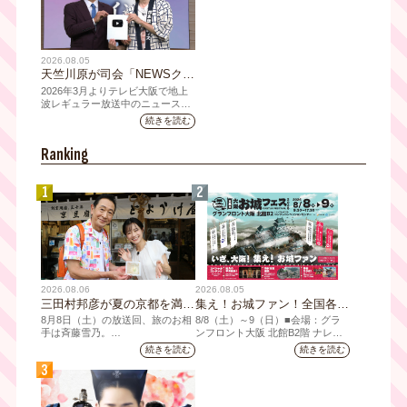
2026.08.05
天竺川原が司会「NEWSクラ
イシス」チャンネル登録者数
2026年3月よりテレビ大阪で地上
10万人突破！テレビ大阪の番
波レギュラー放送中のニュース番
組「NEWSクライシス」が、この
組史上最速記録を更新
続きを読む
たび2026年7月12日(日)に、
YouTubeチャンネル登録者数10万
Ranking
人を達成しました。
1
2
2026.08.06
2026.08.05
三田村邦彦が夏の京都を満喫
集え！お城ファン！全国各地
｜太っ腹な「無限朝食」、住
のお城PRブースが群雄割
8月8日（土）の放送回、旅のお相
8/8（⼟）～9（日）■会場：グラ
宅街の隠れ家・角打ち、売り
拠！『大阪・お城フェス
手は斉藤雪乃。
ンフロント⼤阪 北館B2階 ナレッ
ジキャピタル コングレコンベンシ
切れ御免の夏の名物を堪能！
2026』、いよいよ8/8（土）
続きを読む
続きを読む
「おとな旅あるき旅」は毎週土曜
ョンセンター ⼤⼈ 前売1,400円
三田村大絶賛！暑い時こそ食
から開催！
3
夕方6:30～放送。三田村邦彦が訪
（当⽇1,600円) 中⾼⽣ 前売800円
べたい絶品四川料理も
れた先の土地を歩いて、地元の美
（当⽇1,000円）
味や美酒、風景を味わい、そして