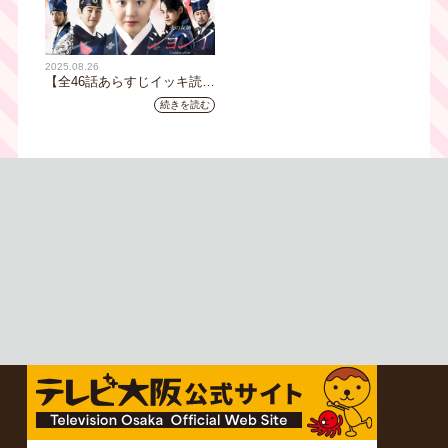
地元の人々とのふれあいの中から
感じたことを伝える“おとなのため
の”旅番組です。
今回は夏の京都へ。五感で愉し
2025.08.26
む、雅な伝統×心潤す美味いもん
【全46話あらすじイッキ読
み】韓国ドラマ『火の女神
続きを読む
ジョンイ』｜テレビ大阪 9
月11日（木）朝8時放送スタ
ート