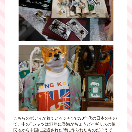
こちらのボディが着ているシャツは
90
年代の日本のもの
で、中の
T
シャツは
97
年に香港がちょうどイギリスの植
民地から中国に返還された時に作られたものだそうで