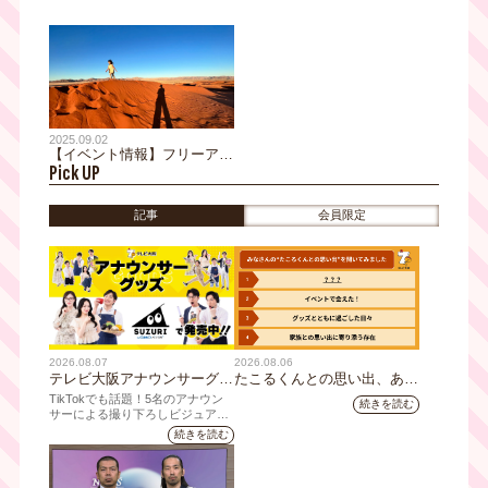
得！！】2月10日～2月27日
阪展限定】コラボカフェのメ
まで割引キャンペーンを実
ニューを公開！「動き出す浮
施。『動き出す浮世絵展
世絵展 OSAKA」
OSAKA』大阪・梅田で開催
中！
2025.09.02
【イベント情報】フリーアナ
Pick UP
ウンサー榎戸教子が5歳の娘
とめぐった世界一周写真展
「5歳とめぐる、100のまな
記事
会員限定
ざし」
2026.08.07
2026.08.06
テレビ大阪アナウンサーグッ
たこるくんとの思い出、あり
ズの新商品 8月8日(土)に発
ますか？会員のみなさんに聞
TikTokでも話題！5名のアナウン
続きを読む
売！ テーマは「個性全開」5
いてみました
サーによる撮り下ろしビジュアル
を使用した新グッズを発売
人それぞれの"らしさ"を詰め
続きを読む
込んだアイテムが登場