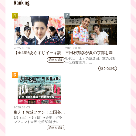
Ranking
人を達成しました。
1
2
2025.08.26
2026.08.06
【全46話あらすじイッキ読
三田村邦彦が夏の京都を満喫
み】韓国ドラマ『火の女神
｜太っ腹な「無限朝食」、住
8月8日（土）の放送回、旅のお相
続きを読む
ジョンイ』｜テレビ大阪 9
宅街の隠れ家・角打ち、売り
手は斉藤雪乃。
月11日（木）朝8時放送スタ
切れ御免の夏の名物を堪能！
続きを読む
「おとな旅あるき旅」は毎週土曜
ート
三田村大絶賛！暑い時こそ食
3
夕方6:30～放送。三田村邦彦が訪
べたい絶品四川料理も
れた先の土地を歩いて、地元の美
味や美酒、風景を味わい、そして
地元の人々とのふれあいの中から
感じたことを伝える“おとなのため
の”旅番組です。
今回は夏の京都へ。五感で愉し
2026.08.05
む、雅な伝統×心潤す美味いもん
集え！お城ファン！全国各地
のお城PRブースが群雄割
8/8（⼟）～9（日）■会場：グラ
拠！『大阪・お城フェス
ンフロント⼤阪 北館B2階 ナレッ
ジキャピタル コングレコンベンシ
2026』、いよいよ8/8（土）
続きを読む
ョンセンター ⼤⼈ 前売1,400円
から開催！
（当⽇1,600円) 中⾼⽣ 前売800円