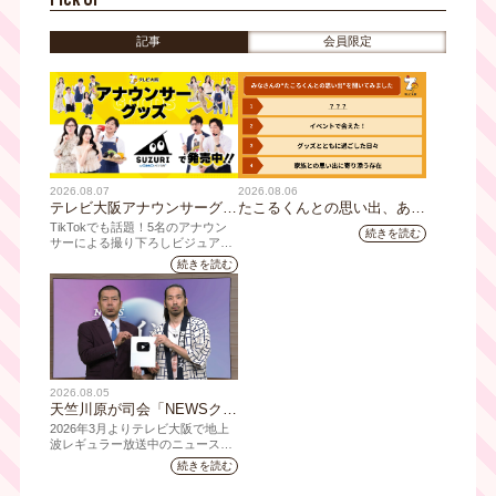
ボ祭り！！毎週水曜深夜から
レギュラー番組もスター
記事
会員限定
ト！！！「テレビ大阪は本気
でアイドルたちを推していき
ます。」
2026.08.07
2026.08.06
テレビ大阪アナウンサーグッ
たこるくんとの思い出、あり
ズの新商品 8月8日(土)に発
ますか？会員のみなさんに聞
TikTokでも話題！5名のアナウン
続きを読む
売！ テーマは「個性全開」5
いてみました
サーによる撮り下ろしビジュアル
を使用した新グッズを発売
人それぞれの"らしさ"を詰め
続きを読む
込んだアイテムが登場
2026.08.05
天竺川原が司会「NEWSクラ
イシス」チャンネル登録者数
2026年3月よりテレビ大阪で地上
10万人突破！テレビ大阪の番
波レギュラー放送中のニュース番
組「NEWSクライシス」が、この
組史上最速記録を更新
続きを読む
たび2026年7月12日(日)に、
YouTubeチャンネル登録者数10万