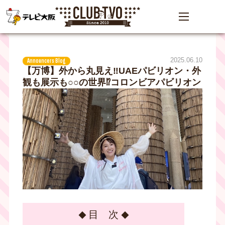
2025.06.10
Announcers Blog
【万博】外から丸見え‼UAEパビリオン・外
観も展示も○○の世界⁉コロンビアパビリオン
目 次