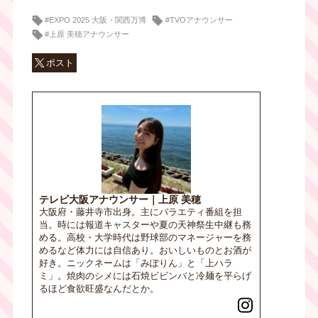
#EXPO 2025 大阪・関西万博
#TVOアナウンサー
#上原 美穂アナウンサー
ポスト
テレビ大阪アナウンサー｜上原 美穂
大阪府・藤井寺市出身。主にバラエティ番組を担
当。時には報道キャスターや夏の天神祭生中継も務
める。高校・大学時代は野球部のマネージャーを務
めるなど体力には自信あり。おいしいものとお酒が
好き。ニックネームは「みぽりん」と「上ハラ
ミ」。焼肉のシメには石焼ビビンバと冷麺を平らげ
るほど食欲旺盛なんだとか。