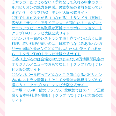
〇サッカーだけじゃない！予約なしで入れる中東カター
ルパビリオンの魅力を体感。民族衣装の名前を知ってい
ますか？｜クラブTVO｜テレビ大阪公式サイト
〇砂で世界がスナがる（つながる）！サンドう（賛同）
広がる「サンド・アライアンス」が面白い！ヨルダン・
サウジアラビアと鳥取県が万博でコラボレーション。｜
クラブTVO｜テレビ大阪公式サイト
〇ハンガリー館のレストランで頂く赤ワインに合う伝統
料理。赤い料理が多いのは、日本でもなじみあるハンガ
リーの国民的食材”パ〇〇〇”をふんだんに使っているか
ら！｜クラブTVO｜テレビ大阪公式サイト
〇盛り上がるのは会場の中だけじゃない‼万博期間限定の
オリジナルメニューでおもてなし！｜クラブTVO｜テレ
ビ大阪公式サイト
〇シンガポール館ってどんなとこ？気になるパビリオン
内のレストラン情報も！そして夕景は大屋根リングから
撮ろう！｜クラブTVO｜テレビ大阪公式サイト
〇本場!!ベルギー館のワッフル、北欧館ではスイーツ三種
盛り＆本格料理を堪能！｜クラブTVO｜テレビ大阪公式
サイト