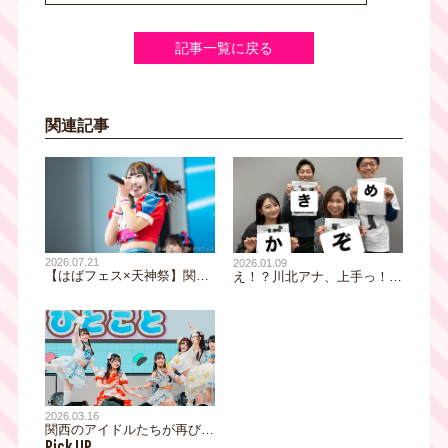
記事一覧に戻る
関連記事
2026.07.21
2026.01.09
【はばフェス×天神祭】関西
え！？川北アナ、上手っ！！
アイドルが天神祭うちわ娘
福谷アナ、中学時代の恩師に
に！！23・24・25日の3日
届くでしょうか～2026年
間、天神祭会場周辺などの配
TVOアナウンサー書き初め完
布場所でアイドルがうちわを
結編～
配って祭を盛り上げます☆
2026.03.16
関西のアイドルたちが再びテ
Pick UP
レビ局に大集合！そしてコラ