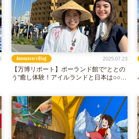
Announcers Blog
0
2025.07.23
【万博リポート】ポーランド館で“ととの
♪
う”癒し体験！アイルランドと日本は○○で
つながっていた！？