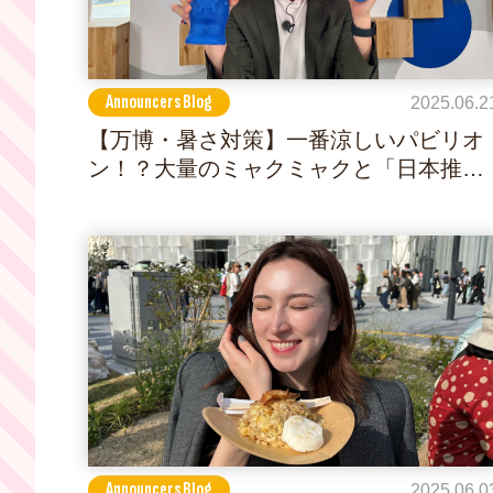
Announcers Blog
2025.06.2
【万博・暑さ対策】一番涼しいパビリオ
ン！？大量のミャクミャクと「日本推し
ラトビア人」に会ってきた
Announcers Blog
2025.06.0