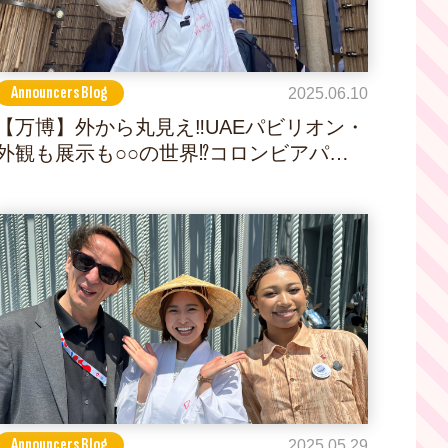
Announcers Blog
2025.06.10
【万博】外から丸見え‼UAEパビリオン・
外観も展示も○○の世界⁉コロンビアパビ
リオン
Announcers Blog
2025.05.29