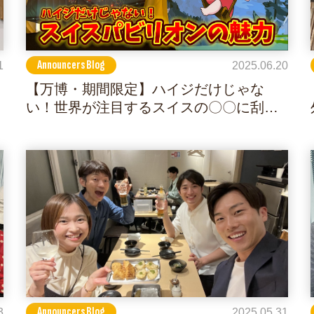
Announcers Blog
1
2025.06.20
【万博・期間限定】ハイジだけじゃな
い！世界が注目するスイスの〇〇に刮目
せよ！
Announcers Blog
3
2025.05.31